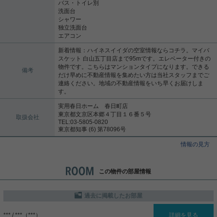
バス・トイレ別
洗面台
シャワー
独立洗面台
エアコン
新着情報：ハイネスイイダの空室情報ならコチラ。マイバ
スケット 白山五丁目店まで95mです。エレベーター付きの
物件です。こちらはマンションタイプになります。できる
備考
だけ早めに不動産情報を集めたい方は当社スタッフまでご
連絡ください。地域の不動産情報をいち早くお届けしま
す。
実用春日ホーム 春日町店
東京都文京区本郷４丁目１６番５号
取扱会社
TEL:03-5805-0820
東京都知事 (6) 第78096号
情報の見方
この物件の部屋情報
過去に掲載したお部屋
*** / ***（***）
詳細を見る