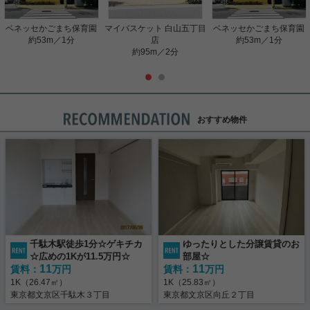
ベネッセかごまち保育園
マイバスケット 白山五丁目
ベネッセかごまち保育園
約53m／1分
店
約53m／1分
約95m／2分
おすすめ物件
千駄木駅徒歩1分☆ゲキチカ
ゆったりとした分譲賃貸のお
☆広めの1Kが11.5万円☆
部屋☆
11
11
賃料：
万円
賃料：
万円
1K（26.47㎡）
1K（25.83㎡）
東京都文京区千駄木３丁目
東京都文京区向丘２丁目