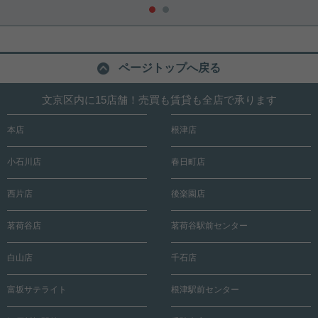
ページトップへ戻る
文京区内に15店舗！売買も賃貸も全店で承ります
本店
根津店
小石川店
春日町店
西片店
後楽園店
茗荷谷店
茗荷谷駅前センター
白山店
千石店
富坂サテライト
根津駅前センター