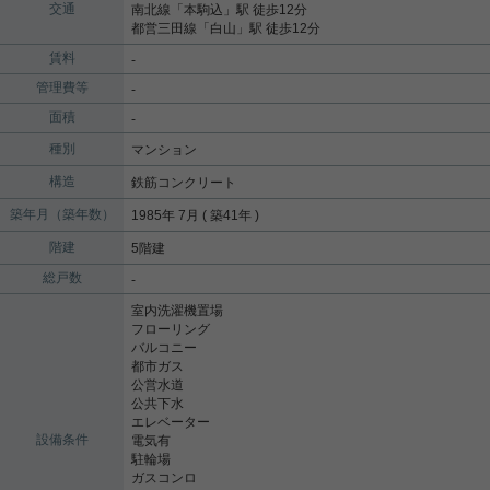
交通
南北線
「
本駒込
」駅 徒歩12分
都営三田線
「
白山
」駅 徒歩12分
賃料
-
管理費等
-
面積
-
種別
マンション
構造
鉄筋コンクリート
築年月（築年数）
1985年 7月 ( 築41年 )
階建
5階建
総戸数
-
室内洗濯機置場
フローリング
バルコニー
都市ガス
公営水道
公共下水
エレベーター
設備条件
電気有
駐輪場
ガスコンロ