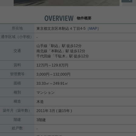
物件概要
所在地
東京都
文京区
本駒込
４丁目4-5
［MAP］
通学区域（小学校）
-
山手線
「
駒込
」駅 徒歩12分
交通
南北線
「
本駒込
」駅 徒歩12分
千代田線
「
千駄木
」駅 徒歩12分
賃料
12万円～129.8万円
管理費等
3,000円～132,000円
面積
33.33㎡～249.91㎡
種別
マンション
構造
木造
築年月（築年数）
2011年 3月 ( 築15年 )
階建
3階建
総戸数
-