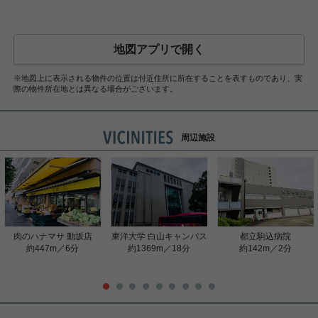
地図アプリで開く
※地図上に表示される物件の位置は付近住所に所在することを表すものであり、実
際の物件所在地とは異なる場合がございます。
周辺施設
肉のハナマサ 動坂店
東洋大学 白山キャンパス
都立駒込病院
約447m／6分
約1369m／18分
約142m／2分