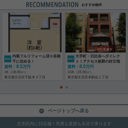
おすすめ物件
内装フルリフォーム済☆谷根
大手町・日比谷へダイレク
千に住める！
ト！アクセス抜群の好立地
8.5
8.5
賃料：
万円
賃料：
万円
1K（18.00㎡）
1DK（25.00㎡）
東京都文京区千駄木３丁目
東京都文京区本駒込１丁目
ページトップへ戻る
文京区内に15店舗！売買も賃貸も全店で承ります