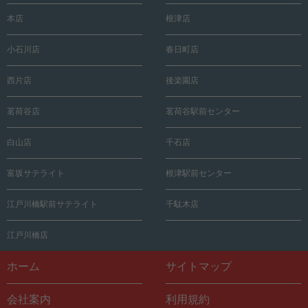
本店
根津店
小石川店
春日町店
西片店
後楽園店
茗荷谷店
茗荷谷駅前センター
白山店
千石店
富坂サテライト
根津駅前センター
江戸川橋駅前サテライト
千駄木店
江戸川橋店
ホーム
サイトマップ
会社案内
利用規約