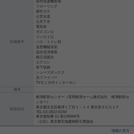
室内洗濯機置場
フローリング
都市ガス
公営水道
公共下水
電気有
ガスコンロ
コンロ１口
設備条件
バス・トイレ別
追焚機能浴室
温水洗浄便座
独立洗面台
エアコン
床下収納
シューズボックス
光ファイバー
TVモニタ付インターホン
備考
根津駅前センター（実用根津ホーム株式会社 根津駅前セ
ンター）
東京都文京区根津１丁目１－１４ 東京堂Ｓビル１Ｆ
取扱会社
TEL:03-3822-6150
東京都知事 (1) 第108689号
（公社）東京都宅地建物取引業協会
情報の見方