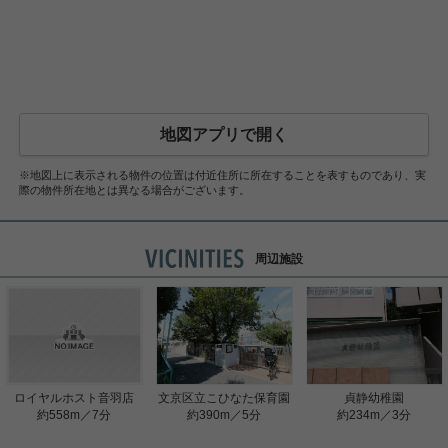
地図アプリで開く
※地図上に表示される物件の位置は付近住所に所在することを表すものであり、実
際の物件所在地とは異なる場合がございます。
周辺施設
ロイヤルホスト音羽店
文京区立こひなた保育園
貞静幼稚園
約558m／7分
約390m／5分
約234m／3分