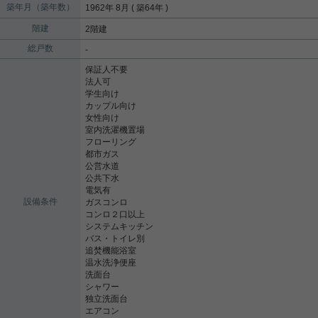
築年月（築年数）
1962年 8月 ( 築64年 )
階建
2階建
総戸数
-
保証人不要
法人可
学生向け
カップル向け
女性向け
室内洗濯機置場
フローリング
都市ガス
公営水道
公共下水
電気有
設備条件
ガスコンロ
コンロ２口以上
システムキッチン
バス・トイレ別
追焚機能浴室
温水洗浄便座
洗面台
シャワー
独立洗面台
エアコン