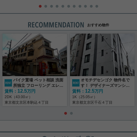
おすすめ物件
バイク置場 ペット相談 洗面
オモチデセンゴク 物件名で
所独立 フローリング エレベ
す！ デザイナーズマンショ
12.5
12.5
賃料：
ーター
万円
賃料：
ン♪
万円
2DK（43.00㎡）
1K（25.05㎡）
東京都文京区本駒込４丁目
東京都文京区千石４丁目