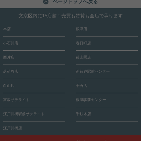
ページトップへ戻る
文京区内に15店舗！売買も賃貸も全店で承ります
本店
根津店
小石川店
春日町店
西片店
後楽園店
茗荷谷店
茗荷谷駅前センター
白山店
千石店
富坂サテライト
根津駅前センター
江戸川橋駅前サテライト
千駄木店
江戸川橋店