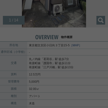
1 / 14
物件概要
所在地
東京都
文京区
小日向
３丁目15-5
［MAP］
通学区域（小学校）
-
丸ノ内線
「
茗荷谷
」駅 徒歩7分
交通
有楽町線
「
護国寺
」駅 徒歩11分
有楽町線
「
江戸川橋
」駅 徒歩13分
賃料
12.5万円
管理費等
5,000円
面積
32.00㎡
種別
アパート
構造
木造