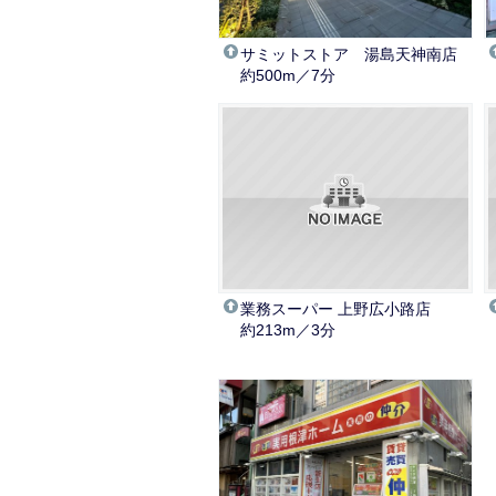
サミットストア 湯島天神南店
約500m／7分
業務スーパー 上野広小路店
約213m／3分