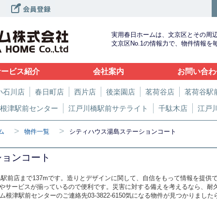
実用春日ホームは、文京区とその周
文京区No.1の情報力で、物件情報
サービス紹介
会社案内
お問い合わ
小石川店
春日町店
西片店
後楽園店
茗荷谷店
茗荷谷駅
根津駅前センター
江戸川橋駅前サテライト
千駄木店
江戸
>
>
ム
物件一覧
シティハウス湯島ステーションコート
ションコート
島駅前店まで137mです。造りとデザインに関して、自信をもって情報を提供
やサービスが揃っているので便利です。災害に対する備えを考えるなら、耐久
ム根津駅前センターのご連絡先03-3822-6150気になる物件が見つかりま