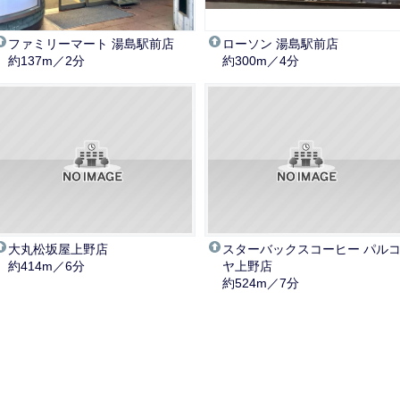
ファミリーマート 湯島駅前店
ローソン 湯島駅前店
約137m／2分
約300m／4分
大丸松坂屋上野店
スターバックスコーヒー パル
約414m／6分
ヤ上野店
約524m／7分