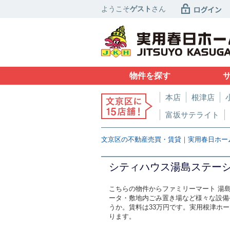
ようこそ
ゲスト
さん
物件を探す
本店
根津店
富坂サテライト
文京区の不動産売買・賃貸｜実用春日ホー
シティハウス湯島ステー
こちらの物件からファミリーマート 湯
ータ・敷地内ごみ置き場など様々な設備
うか。賃料は33万円です。実用根津ホー
ります。