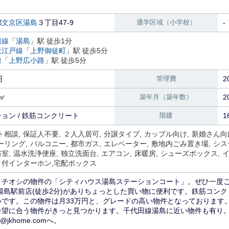
都
文京区
湯島
３丁目47-9
通学区域（小学校）
-
田線
「
湯島
」駅 徒歩1分
大江戸線
「
上野御徒町
」駅 徒歩5分
線
「
上野広小路
」駅 徒歩5分
円
管理費
2
4㎡
築年月（築年数）
2
ョン / 鉄筋コンクリート
階建
1
ト相談
保証人不要
２人入居可
分譲タイプ
カップル向け
新婚さん向
ーリング
バルコニー
都市ガス
エレベーター
敷地内ごみ置き場
シス
浴室
温水洗浄便座
独立洗面台
エアコン
床暖房
シューズボックス
タ付インターホン
宅配ボックス
イチオシの物件の「シティハウス湯島ステーションコート」。ぜひ一度
 湯島駅前店(徒歩2分)がありちょっとした買い物に便利です。鉄筋コン
いです。この物件は月33万円と、グレードの高い物件となっております
希望に合う物件がきっと見つかります。千代田線湯島に近い物件も有り
12@jkhome.comへ。