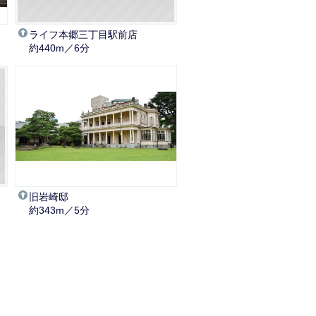
ライフ本郷三丁目駅前店
約440m／6分
コ
旧岩崎邸
約343m／5分