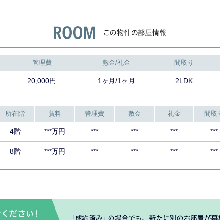
管理費
敷金/礼金
間取り
20,000円
1ヶ月/1ヶ月
2LDK
所在階
賃料
管理費
敷金
礼金
間取
4階
***万円
***
***
***
***
8階
***万円
***
***
***
***