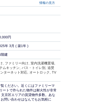
情報の見方
0,000円
025年 3月 ( 築1年 )
6階建
け
ファミリー向け
室内洗濯機置場
テムキッチン
バス・トイレ別
追焚
インターネット対応
オートロック
TV
ご覧ください。近くにはファミリーマ
クリートで作られた物件は耐火性が非常
。文京区エリアの賃貸物件多数。あな
。お問い合わせはなんでもお気軽に