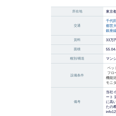
所在地
東京
千代
交通
都営
銀座
賃料
33万
面積
55.0
種別/構造
マンシ
ペッ
フロ
設備条件
機能
モニ
当社
ート
備考
に高
たの
info