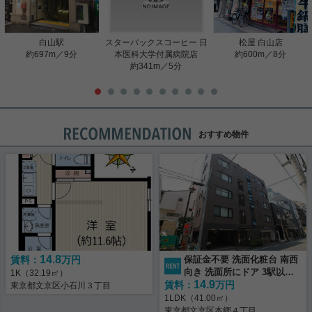
白山駅
スターバックスコーヒー 日
松屋 白山店
約697m／9分
本医科大学付属病院店
約600m／8分
約341m／5分
おすすめ物件
14.8
賃料：
万円
保証金不要 洗面化粧台 南西
向き 洗面所にドア 3駅以上
1K（32.19㎡）
14.9
賃料：
利用可
万円
東京都文京区小石川３丁目
1LDK（41.00㎡）
東京都文京区本郷４丁目