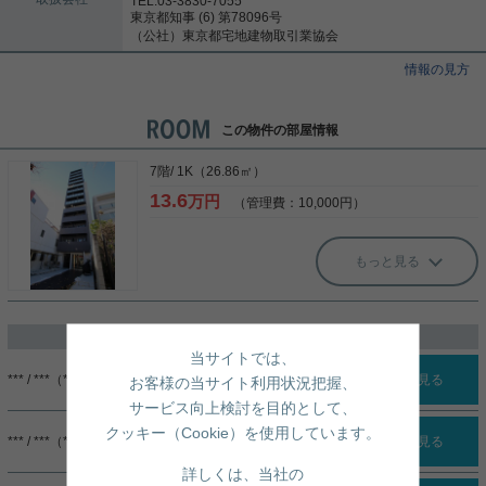
TEL:03-3830-7055
東京都知事 (6) 第78096号
（公社）東京都宅地建物取引業協会
情報の見方
この物件の部屋情報
7階/ 1K（26.86㎡）
13.6
万円
（管理費：10,000円）
もっと見る
過去に掲載したお部屋
当サイトでは、
*** / ***（***）
詳細を見る
お客様の当サイト利用状況把握、
サービス向上検討を目的として、
クッキー（Cookie）を使用しています。
*** / ***（***）
詳細を見る
詳しくは、当社の