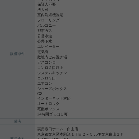
保証人不要
法人可
室内洗濯機置場
フローリング
バルコニー
都市ガス
公営水道
公共下水
エレベーター
電気有
設備条件
敷地内ごみ置き場
ガスコンロ
コンロ２口以上
システムキッチン
コンロ３口
エアコン
シューズボックス
CS
インターネット対応
オートロック
宅配ボックス
24時間ゴミ出し可
備考
実用春日ホーム 白山店
東京都文京区本駒込１丁目２－５ ルネ文京白山１Ｆ
取扱会社