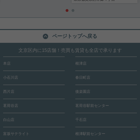
ページトップへ戻る
文京区内に15店舗！売買も賃貸も全店で承ります
本店
根津店
小石川店
春日町店
西片店
後楽園店
茗荷谷店
茗荷谷駅前センター
白山店
千石店
富坂サテライト
根津駅前センター