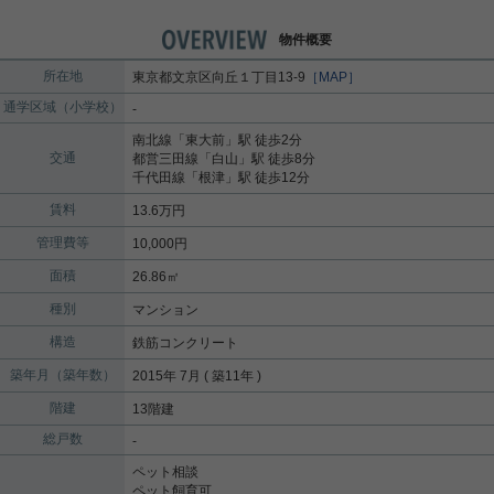
物件概要
所在地
東京都
文京区
向丘
１丁目13-9
［MAP］
通学区域（小学校）
-
南北線
「
東大前
」駅 徒歩2分
交通
都営三田線
「
白山
」駅 徒歩8分
千代田線
「
根津
」駅 徒歩12分
賃料
13.6万円
管理費等
10,000円
面積
26.86㎡
種別
マンション
構造
鉄筋コンクリート
築年月（築年数）
2015年 7月 ( 築11年 )
階建
13階建
総戸数
-
ペット相談
ペット飼育可