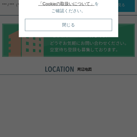
「Cookieの取扱いについて」
を
*** / ***（***）
詳細を見る
ご確認ください。
閉じる
周辺地図