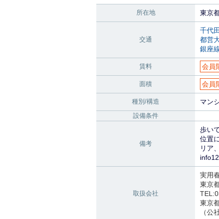
所在地
東京
千代
交通
都営
銀座
賃料
会員
面積
会員
種別/構造
マンシ
設備条件
歩い
位置
備考
リア
info
実用
東京
取扱会社
TEL:0
東京都知
（公