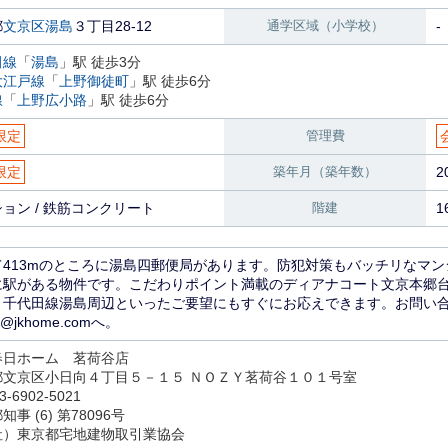
都
文京区
湯島
３丁目28-12
通学区域（小学校）
-
田線
「
湯島
」駅 徒歩3分
大江戸線
「
上野御徒町
」駅 徒歩6分
線
「
上野広小路
」駅 徒歩6分
限定
管理費
限定
築年月（築年数）
2
ョン / 鉄筋コンクリート
階建
1
て413mのところに湯島四郵便局があります。防犯対策もバッチリなマン
に駅がある物件です。こだわりポイント満載のディアナコート文京本郷
、千代田線湯島周辺といったご要望にもすぐにお応えできます。お問い
12@jkhome.comへ。
春日ホーム 茗荷谷店
都文京区小日向４丁目５－１５ ＮＯＺＹ茗荷谷１０１号室
3-6902-5021
事 (6) 第78096号
社）東京都宅地建物取引業協会