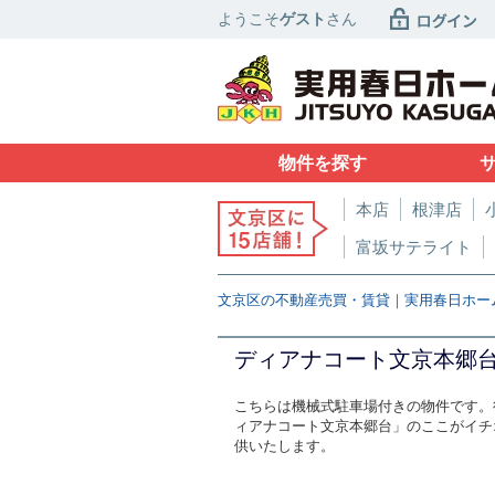
ようこそ
ゲスト
さん
物件を探す
本店
根津店
富坂サテライト
文京区の不動産売買・賃貸｜実用春日ホー
ディアナコート文京本郷
こちらは機械式駐車場付きの物件です。
ィアナコート文京本郷台」のここがイチオシ
供いたします。