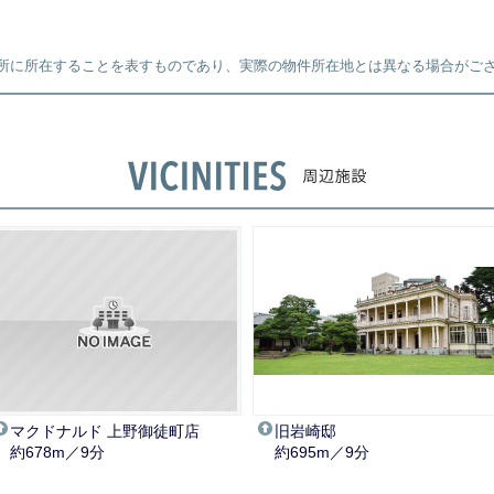
所に所在することを表すものであり、実際の物件所在地とは異なる場合がご
マクドナルド 上野御徒町店
旧岩崎邸
約678m／9分
約695m／9分