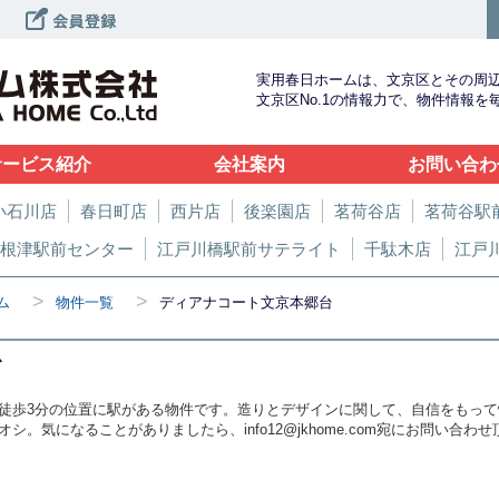
実用春日ホームは、文京区とその周
文京区No.1の情報力で、物件情報
サービス紹介
会社案内
お問い合わ
小石川店
春日町店
西片店
後楽園店
茗荷谷店
茗荷谷駅
根津駅前センター
江戸川橋駅前サテライト
千駄木店
江戸
>
>
ム
物件一覧
ディアナコート文京本郷台
台
徒歩3分の位置に駅がある物件です。造りとデザインに関して、自信をもっ
。気になることがありましたら、info12@jkhome.com宛にお問い合