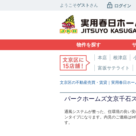
ようこそ
ゲスト
さん
物件を探す
本店
根津店
富坂サテライト
文京区の不動産売買・賃貸｜実用春日ホー
パークホームズ文京千石
通風システムが整った、住環境の良い安
ンタイプになります。内見のご連絡はinf
す。