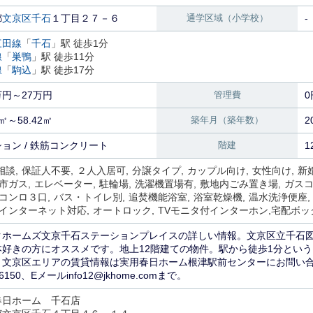
都
文京区
千石
１丁目２７－６
通学区域（小学校）
-
三田線
「
千石
」駅 徒歩1分
線
「
巣鴨
」駅 徒歩11分
線
「
駒込
」駅 徒歩17分
4万円～27万円
管理費
0
7㎡～58.42㎡
築年月（築年数）
2
ョン / 鉄筋コンクリート
階建
1
相談
保証人不要
２人入居可
分譲タイプ
カップル向け
女性向け
新
市ガス
エレベーター
駐輪場
洗濯機置場有
敷地内ごみ置き場
ガス
コンロ３口
バス・トイレ別
追焚機能浴室
浴室乾燥機
温水洗浄便座
インターネット対応
オートロック
TVモニタ付インターホン
宅配ボッ
クホームズ文京千石ステーションプレイスの詳しい情報。文京区立千石図
本好きの方にオススメです。地上12階建ての物件。駅から徒歩1分とい
。文京区エリアの賃貸情報は実用春日ホーム根津駅前センターにお問い合
-6150、Eメールinfo12@jkhome.comまで。
春日ホーム 千石店