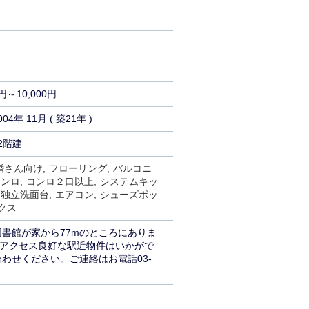
円～10,000円
004年 11月 ( 築21年 )
2階建
婚さん向け
フローリング
バルコニ
コンロ
コンロ２口以上
システムキッ
独立洗面台
エアコン
シューズボッ
クス
書館が家から77mのところにありま
うアクセス良好な駅近物件はいかがで
わせください。ご連絡はお電話03-