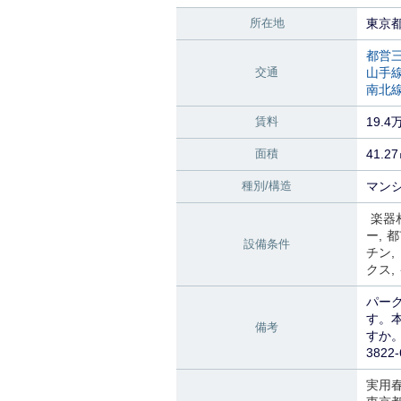
所在地
東京
都営
交通
山手
南北
賃料
19.
面積
41.2
種別/構造
マンシ
楽器
ー
都
設備条件
チン
クス
パー
す。
備考
すか
3822
実用