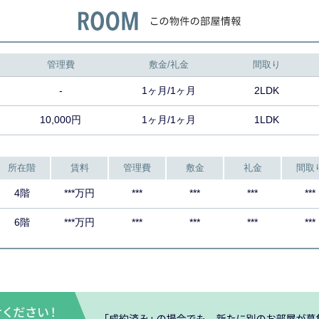
管理費
敷金/礼金
間取り
-
1ヶ月/1ヶ月
2LDK
10,000円
1ヶ月/1ヶ月
1LDK
所在階
賃料
管理費
敷金
礼金
間取
4階
***万円
***
***
***
***
6階
***万円
***
***
***
***