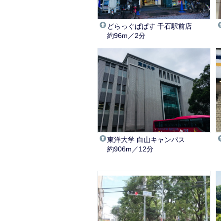
どらっぐぱぱす 千石駅前店
約96m／2分
東洋大学 白山キャンパス
約906m／12分