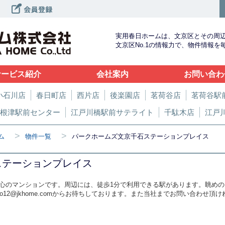
実用春日ホームは、文京区とその周
文京区No.1の情報力で、物件情報
サービス紹介
会社案内
お問い合わ
小石川店
春日町店
西片店
後楽園店
茗荷谷店
茗荷谷駅
根津駅前センター
江戸川橋駅前サテライト
千駄木店
江戸
>
>
ム
物件一覧
パークホームズ文京千石ステーションプレイス
ステーションプレイス
心のマンションです。周辺には、徒歩1分で利用できる駅があります。眺め
o12@jkhome.comからお待ちしております。また当社までお問い合わせ