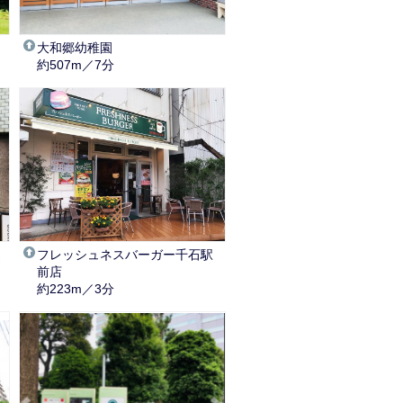
大和郷幼稚園
約507m／7分
込
フレッシュネスバーガー千石駅
前店
約223m／3分