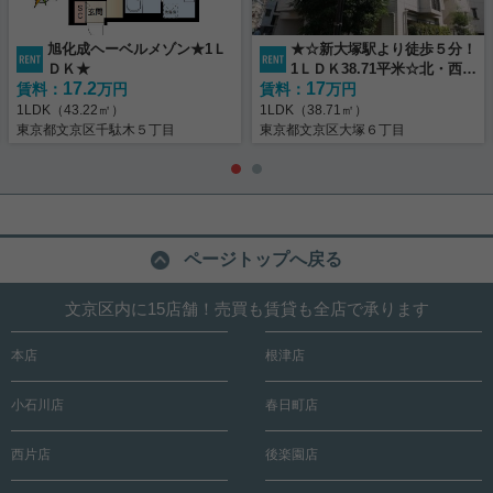
旭化成ヘーベルメゾン★1Ｌ
★☆新大塚駅より徒歩５分！
ＤＫ★
1ＬＤＫ38.71平米☆北・西角
17.2
17
賃料：
万円
賃料：
住戸☆2口ガスコンロ☆★
万円
1LDK（43.22㎡）
1LDK（38.71㎡）
東京都文京区千駄木５丁目
東京都文京区大塚６丁目
ページトップへ戻る
文京区内に15店舗！売買も賃貸も全店で承ります
本店
根津店
小石川店
春日町店
西片店
後楽園店