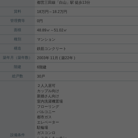
都営三田線
「
白山
」駅 徒歩13分
賃料
18万円～18.2万円
管理費等
0円
面積
48.89㎡～51.02㎡
種別
マンション
構造
鉄筋コンクリート
築年月（築年数）
2003年 11月 ( 築22年 )
階建
6階建
総戸数
30戸
２人入居可
カップル向け
新婚さん向け
室内洗濯機置場
フローリング
バルコニー
都市ガス
エレベーター
駐輪場
ガスコンロ
設備条件
システムキッチン