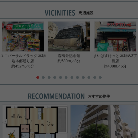
周辺施設
ユニバーサルドラッグ 本駒
森鴎外記念館
まいばすけっと 本駒込3丁
込本郷通り店
約589m／8分
目店
約452m／6分
約408m／6分
おすすめ物件