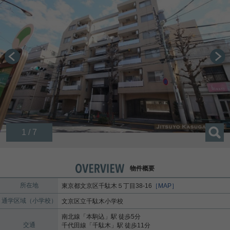
1 / 7
物件概要
所在地
東京都
文京区
千駄木
５丁目38-16
［MAP］
通学区域（小学校）
文京区立千駄木小学校
南北線
「
本駒込
」駅 徒歩5分
交通
千代田線
「
千駄木
」駅 徒歩11分