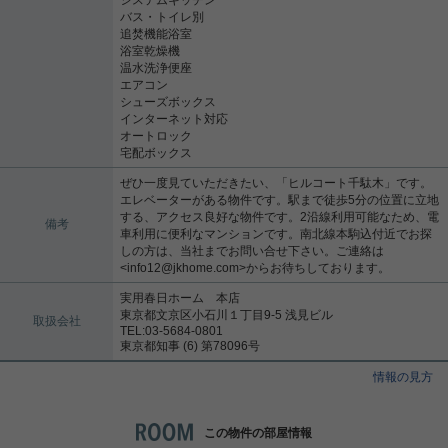
バス・トイレ別
追焚機能浴室
浴室乾燥機
温水洗浄便座
エアコン
シューズボックス
インターネット対応
オートロック
宅配ボックス
ぜひ一度見ていただきたい、「ヒルコート千駄木」です。
エレベーターがある物件です。駅まで徒歩5分の位置に立地
する、アクセス良好な物件です。2沿線利用可能なため、電
備考
車利用に便利なマンションです。南北線本駒込付近でお探
しの方は、当社までお問い合せ下さい。ご連絡は
<info12@jkhome.com>からお待ちしております。
実用春日ホーム 本店
東京都文京区小石川１丁目9-5 浅見ビル
取扱会社
TEL:03-5684-0801
東京都知事 (6) 第78096号
情報の見方
この物件の部屋情報