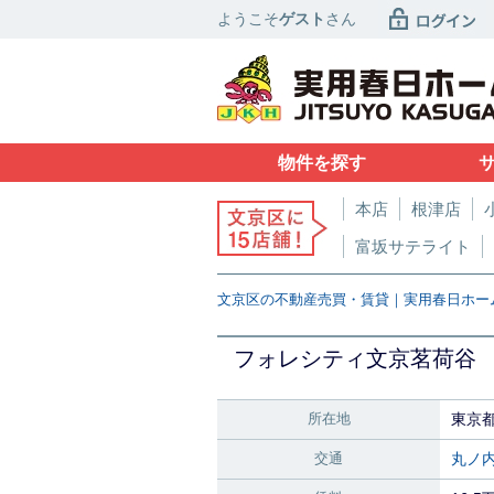
ようこそ
ゲスト
さん
物件を探す
本店
根津店
富坂サテライト
文京区の不動産売買・賃貸｜実用春日ホー
フォレシティ文京茗荷谷
所在地
東京
交通
丸ノ