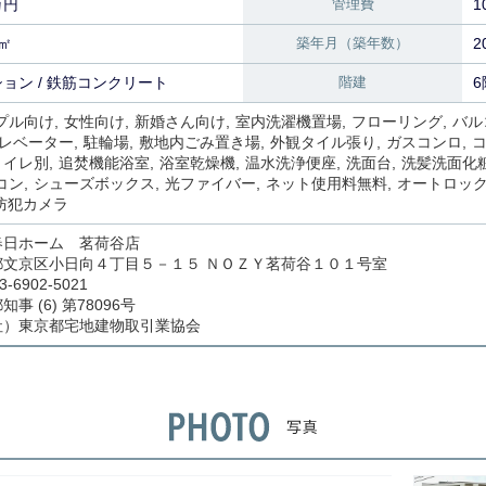
万円
管理費
1
0㎡
築年月（築年数）
2
ョン / 鉄筋コンクリート
階建
6
プル向け
女性向け
新婚さん向け
室内洗濯機置場
フローリング
バル
レベーター
駐輪場
敷地内ごみ置き場
外観タイル張り
ガスコンロ
トイレ別
追焚機能浴室
浴室乾燥機
温水洗浄便座
洗面台
洗髪洗面化
コン
シューズボックス
光ファイバー
ネット使用料無料
オートロッ
防犯カメラ
春日ホーム 茗荷谷店
都文京区小日向４丁目５－１５ ＮＯＺＹ茗荷谷１０１号室
3-6902-5021
事 (6) 第78096号
社）東京都宅地建物取引業協会