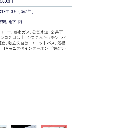
0,000円
019年 3月 ( 築7年 )
階建 地下1階
コニー
都市ガス
公営水道
公共下
コンロ２口以上
システムキッチン
バ
粧台
独立洗面台
ユニットバス
浴槽
ク
TVモニタ付インターホン
宅配ボッ