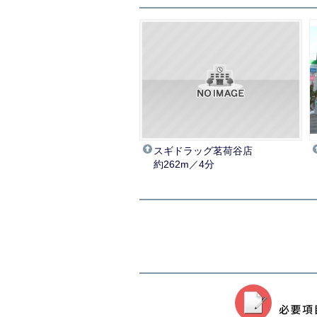
スギドラッグ茗荷谷店
約262m／4分