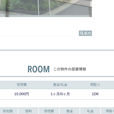
管理費
敷金/礼金
間取り
10,000円
1ヶ月/0ヶ月
1DK
所在階
賃料
管理費
敷金
礼金
間取