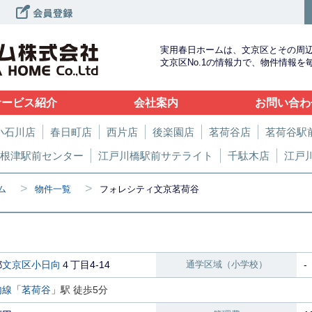
実用春日ホームは、文京区とその周
文京区No.1の情報力で、物件情報
サービス紹介
会社案内
お問い合わ
小石川店
春日町店
西片店
後楽園店
茗荷谷店
茗荷谷駅
根津駅前センター
江戸川橋駅前サテライト
千駄木店
江戸
>
>
ム
物件一覧
フォレシティ文京茗荷谷
都
文京区
小日向
４丁目4-14
通学区域（小学校）
-
内線
「
茗荷谷
」駅 徒歩5分