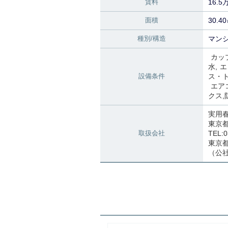
賃料
16.5
面積
30.4
種別/構造
マンシ
カッ
水
エ
設備条件
ス・
エア
クス
実用
東京
取扱会社
TEL:0
東京都知
（公