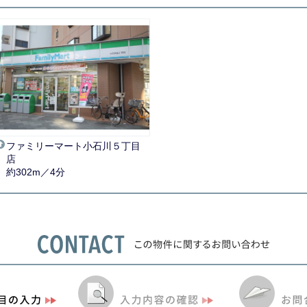
ファミリーマート小石川５丁目
店
約302m／4分