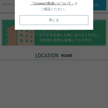
「Cookieの取扱いについて」
を
*** / ***（***）
詳細を見る
ご確認ください。
閉じる
周辺地図