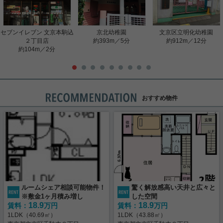
セブンイレブン 文京本駒込
京北幼稚園
文京区立明化幼稚園
２丁目店
約393m／5分
約912m／12分
約104m／2分
おすすめ物件
ルームシェア相談可能物件！
驚く解放感高い天井と広々と
※敷金1ヶ月積み増し
した空間
18.9
18.9
賃料：
万円
賃料：
万円
1LDK（40.69㎡）
1LDK（43.88㎡）