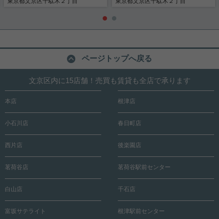
東京都文京区千駄木２丁目
東京都文京区千駄木２丁目
ページトップへ戻る
文京区内に15店舗！売買も賃貸も全店で承ります
本店
根津店
小石川店
春日町店
西片店
後楽園店
茗荷谷店
茗荷谷駅前センター
白山店
千石店
富坂サテライト
根津駅前センター