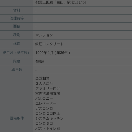
都営三田線
「
白山
」駅 徒歩14分
賃料
-
管理費等
-
面積
-
種別
マンション
構造
鉄筋コンクリート
築年月（築年数）
1990年 1月 ( 築36年 )
階建
4階建
総戸数
-
楽器相談
２人入居可
ファミリー向け
室内洗濯機置場
バルコニー
エレベーター
ガスコンロ
コンロ２口以上
設備条件
システムキッチン
コンロ３口
バス・トイレ別