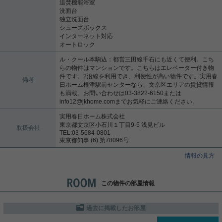
追焚機能浴室
洗面台
独立洗面台
シューズボックス
インターネット対応
オートロック
ル・クール本駒込：都営三田線千石にも近くて便利。こち
らの物件はマンションです。こちらはエレベーター付き物
件です。2沿線を利用でき、利便性が高い物件です。実用春
備考
日ホーム根津駅前センターなら、文京区エリアの賃貸情報
も満載。お問い合わせは03-3822-6150または
info12@jkhome.comまでお気軽にご連絡ください。
実用春日ホーム株式会社
東京都文京区小石川１丁目9-5 浅見ビル
取扱会社
TEL:03-5684-0801
東京都知事 (6) 第78096号
情報の見方
この物件の部屋情報
過去に掲載したお部屋