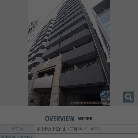
物件概要
所在地
東京都
文京区
白山
２丁目26-13
［MAP］
通学区域（小学校）
-