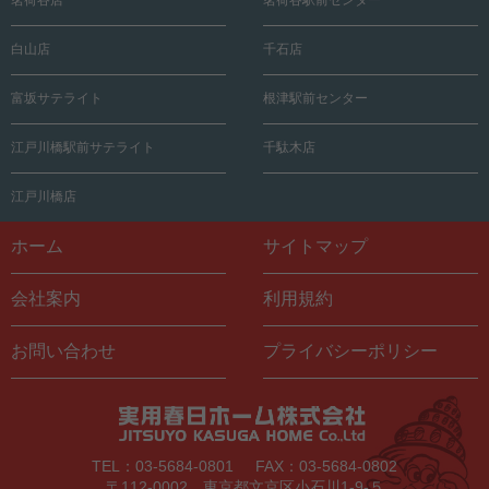
茗荷谷店
茗荷谷駅前センター
白山店
千石店
富坂サテライト
根津駅前センター
江戸川橋駅前サテライト
千駄木店
江戸川橋店
ホーム
サイトマップ
会社案内
利用規約
お問い合わせ
プライバシーポリシー
TEL：03-5684-0801
FAX：03-5684-0802
〒112-0002 東京都文京区小石川1-9-５