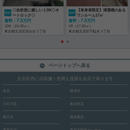
◇自炊派に嬉しい１DK◇オ
【単身者限定】清潔感のある
ートロック◇
ワンルーム17㎡
7.5
7.5
賃料：
万円
賃料：
万円
1DK（24.35㎡）
1R（17.30㎡）
東京都文京区目白台２丁目
東京都文京区千駄木３丁目
ページトップへ戻る
文京区内に15店舗！売買も賃貸も全店で承ります
本店
根津店
小石川店
春日町店
西片店
後楽園店