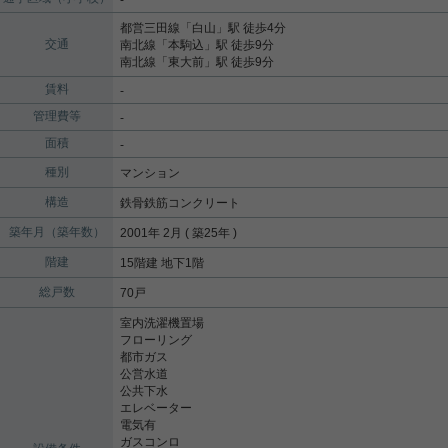
都営三田線
「
白山
」駅 徒歩4分
交通
南北線
「
本駒込
」駅 徒歩9分
南北線
「
東大前
」駅 徒歩9分
賃料
-
管理費等
-
面積
-
種別
マンション
構造
鉄骨鉄筋コンクリート
築年月（築年数）
2001年 2月 ( 築25年 )
階建
15階建 地下1階
総戸数
70戸
室内洗濯機置場
フローリング
都市ガス
公営水道
公共下水
エレベーター
電気有
ガスコンロ