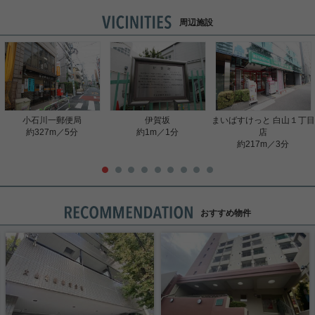
周辺施設
小石川一郵便局
伊賀坂
まいばすけっと 白山１丁目
約327m／5分
約1m／1分
店
約217m／3分
おすすめ物件