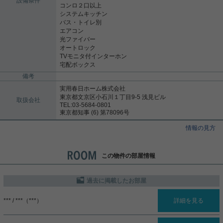
設備条件
コンロ２口以上
システムキッチン
バス・トイレ別
エアコン
光ファイバー
オートロック
TVモニタ付インターホン
宅配ボックス
備考
実用春日ホーム株式会社
東京都文京区小石川１丁目9-5 浅見ビル
取扱会社
TEL:03-5684-0801
東京都知事 (6) 第78096号
情報の見方
この物件の部屋情報
過去に掲載したお部屋
*** / ***（***）
詳細を見る