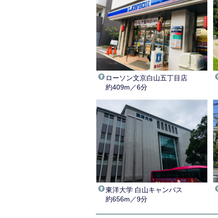
ローソン文京白山五丁目店
約409m／6分
東洋大学 白山キャンパス
約656m／9分