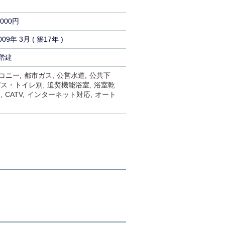
,000円
009年 3月 ( 築17年 )
階建
コニー
都市ガス
公営水道
公共下
バス・トイレ別
追焚機能浴室
浴室乾
ス
CATV
インターネット対応
オート