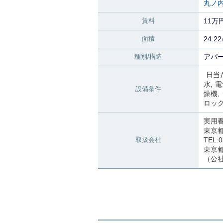
丸ノ
賃料
11万
面積
24.2
種別/構造
アパー
日当
水
電
設備条件
燥機
ロッ
実用
東京
取扱会社
TEL:0
東京都知
（公