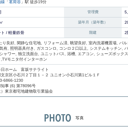
内線
「
茗荷谷
」駅 徒歩19分
円
管理費
5
2㎡
築年月（築年数）
2
ト / 軽量鉄骨
階建
2
たり良好
閑静な住宅地
リフォーム済
眺望良好
室内洗濯機置場
バル
気有
照明器具付き
ガスコンロ
コンロ２口以上
システムキッチン
シャワー
独立洗面台
ユニットバス
浴槽
エアコン
シューズボック
ク
TVモニタ付インターホン
春日ホーム 富坂サテライト
都文京区小石川２丁目１－２ ユニオン小石川第1ビル１Ｆ
3-6866-1230
事 (6) 第78096号
社）東京都宅地建物取引業協会