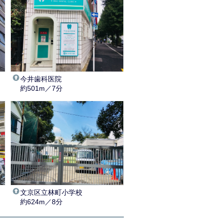
今井歯科医院
約501m／7分
文京区立林町小学校
約624m／8分