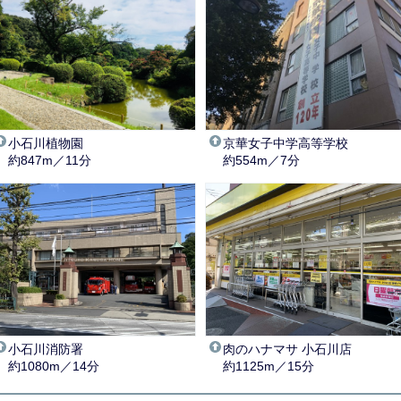
小石川植物園
京華女子中学高等学校
約847m／11分
約554m／7分
小石川消防署
肉のハナマサ 小石川店
約1080m／14分
約1125m／15分