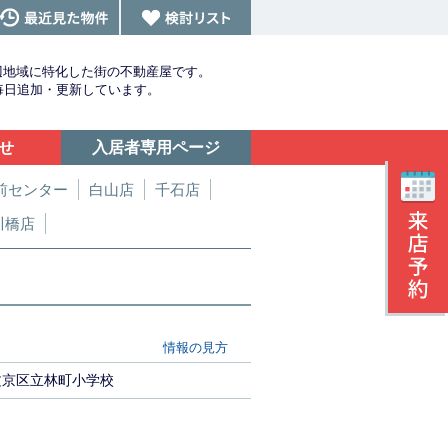
辺地域に特化した街の不動産屋です。
を毎日追加・更新しています。
せ
入居者専用ページ
前センター
白山店
千石店
川橋店
情報の見方
文京区立林町小学校