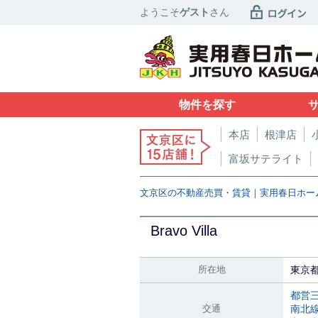
ようこそ
ゲスト
さん
物件を探す
本店
根津店
富坂サテライト
文京区の不動産売買・賃貸｜実用春日ホー
Bravo Villa
所在地
東京
都営
交通
南北