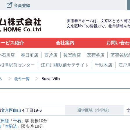
実用春日ホームは、文京区とその周
文京区No.1の情報力で、物件情報
サービス紹介
会社案内
お問い合わ
小石川店
春日町店
西片店
後楽園店
茗荷谷店
茗荷谷駅
根津駅前センター
江戸川橋駅前サテライト
千駄木店
江戸
>
>
ム
物件一覧
Bravo Villa
都
文京区
白山
４丁目19-6
通学区域（小学校）
三田線
「
千石
」駅 徒歩10分
線
「
本駒込
」駅 徒歩18分