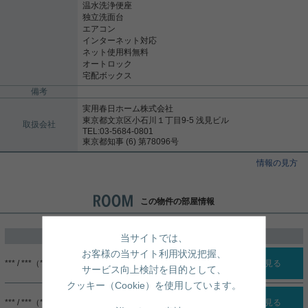
温水洗浄便座
独立洗面台
エアコン
インターネット対応
ネット使用料無料
オートロック
宅配ボックス
備考
実用春日ホーム株式会社
東京都文京区小石川１丁目9-5 浅見ビル
取扱会社
TEL:03-5684-0801
東京都知事 (6) 第78096号
情報の見方
この物件の部屋情報
過去に掲載したお部屋
当サイトでは、
お客様の当サイト利用状況把握、
*** / ***（***）
詳細を見る
サービス向上検討を目的として、
クッキー（Cookie）を使用しています。
*** / ***（***）
詳細を見る