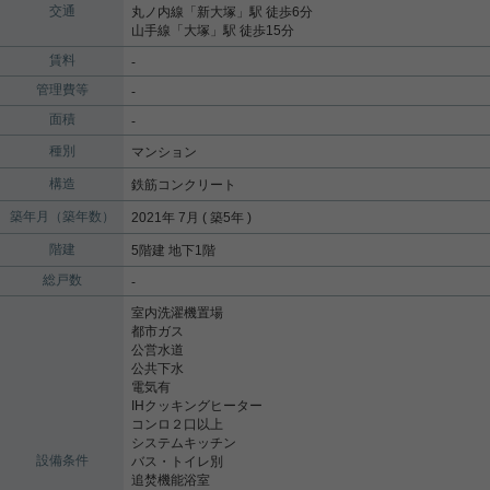
交通
丸ノ内線
「
新大塚
」駅 徒歩6分
山手線
「
大塚
」駅 徒歩15分
賃料
-
管理費等
-
面積
-
種別
マンション
構造
鉄筋コンクリート
築年月（築年数）
2021年 7月 ( 築5年 )
階建
5階建 地下1階
総戸数
-
室内洗濯機置場
都市ガス
公営水道
公共下水
電気有
IHクッキングヒーター
コンロ２口以上
システムキッチン
設備条件
バス・トイレ別
追焚機能浴室