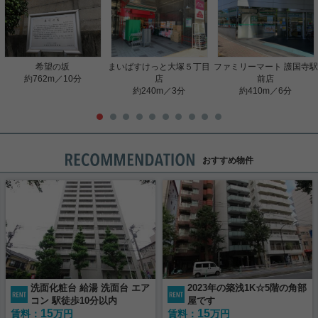
希望の坂
まいばすけっと大塚５丁目
ファミリーマート 護国寺駅
約762m／10分
店
前店
約240m／3分
約410m／6分
おすすめ物件
洗面化粧台 給湯 洗面台 エア
2023年の築浅1K☆5階の角部
コン 駅徒歩10分以内
屋です
15
15
賃料：
万円
賃料：
万円