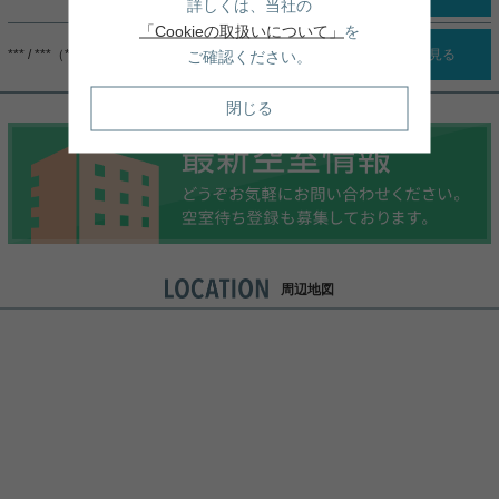
詳しくは、当社の
「Cookieの取扱いについて」
を
*** / ***（***）
詳細を見る
ご確認ください。
閉じる
周辺地図