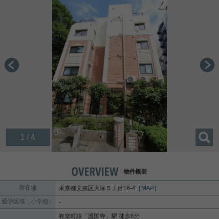
1 / 4
物件概要
所在地
東京都
文京区
大塚
５丁目16-4
［MAP］
通学区域（小学校）
-
有楽町線
「
護国寺
」駅 徒歩6分