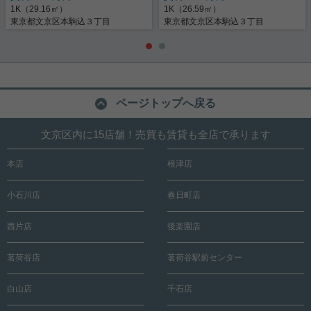
1K（29.16㎡）
1K（26.59㎡）
東京都文京区本駒込３丁目
東京都文京区本駒込３丁目
ページトップへ戻る
文京区内に15店舗！売買も賃貸も全店で承ります
本店
根津店
小石川店
春日町店
西片店
後楽園店
茗荷谷店
茗荷谷駅前センター
白山店
千石店