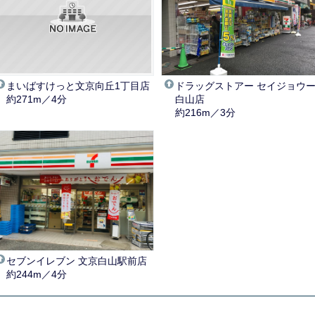
まいばすけっと文京向丘1丁目店
ドラッグストアー セイジョウ
約271m／4分
白山店
約216m／3分
セブンイレブン 文京白山駅前店
約244m／4分