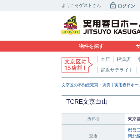
ようこそ
ゲスト
さん
物件を探す
本店
根津店
富坂サテライト
文京区の不動産売買・賃貸｜実用春日ホー
TCRE文京白山
所在地
東京
都営
交通
南北