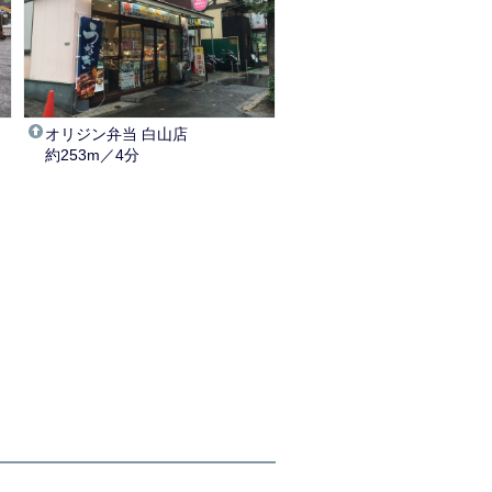
ー
オリジン弁当 白山店
約253m／4分