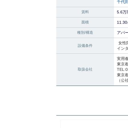
千代
賃料
5.6万
面積
11.3
種別/構造
アパー
女性
設備条件
イン
実用
東京
取扱会社
TEL:0
東京都知
（公