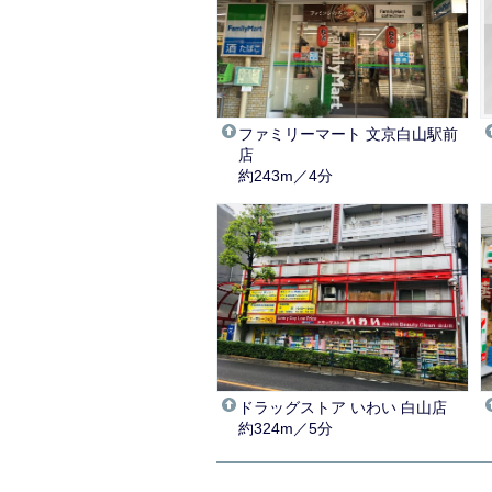
ファミリーマート 文京白山駅前
店
約243m／4分
ドラッグストア いわい 白山店
約324m／5分