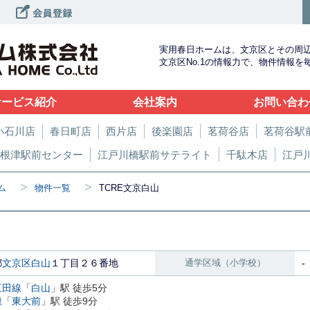
実用春日ホームは、文京区とその周
文京区No.1の情報力で、物件情報
サービス紹介
会社案内
お問い合わ
小石川店
春日町店
西片店
後楽園店
茗荷谷店
茗荷谷駅
根津駅前センター
江戸川橋駅前サテライト
千駄木店
江戸
>
>
ム
物件一覧
TCRE文京白山
都
文京区
白山
１丁目２６番地
通学区域（小学校）
-
三田線
「
白山
」駅 徒歩5分
線
「
東大前
」駅 徒歩9分