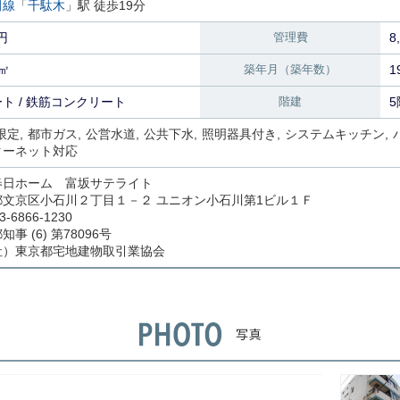
田線
「
千駄木
」駅 徒歩19分
円
管理費
8
0㎡
築年月（築年数）
1
ト / 鉄筋コンクリート
階建
5
限定
都市ガス
公営水道
公共下水
照明器具付き
システムキッチン
ターネット対応
春日ホーム 富坂サテライト
都文京区小石川２丁目１－２ ユニオン小石川第1ビル１Ｆ
3-6866-1230
事 (6) 第78096号
社）東京都宅地建物取引業協会