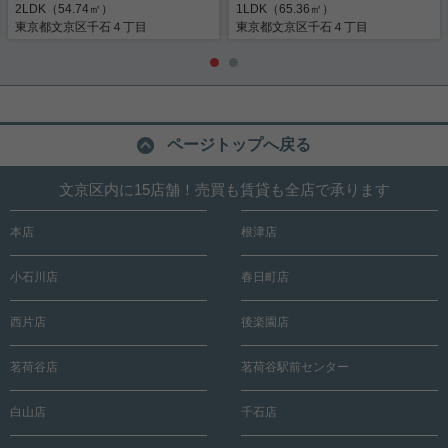
2LDK（54.74㎡）
1LDK（65.36㎡）
東京都文京区千石４丁目
東京都文京区千石４丁目
ページトップへ戻る
文京区内に15店舗！売買も賃貸も全店で承ります
本店
根津店
小石川店
春日町店
西片店
後楽園店
茗荷谷店
茗荷谷駅前センター
白山店
千石店