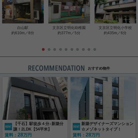
白山駅
文京区立明化幼稚園
文京区立明化小学校
約610m／8分
約377m／5分
約435m／6分
おすすめ物件
【千石】駅徒歩４分♪新築分
新築デザイナーズマンション
譲！2LDK【54平米】
☆メゾネットタイプ！
28
28
賃料：
万円
賃料：
万円