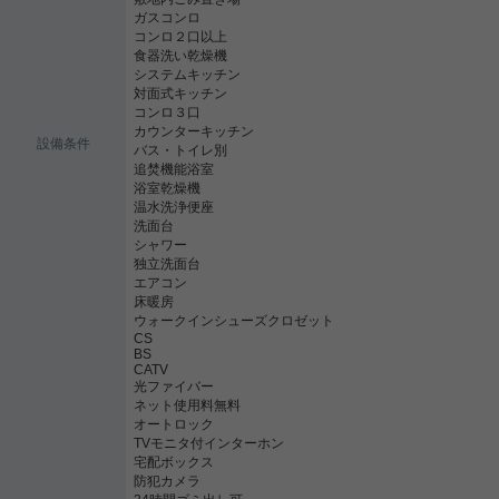
ガスコンロ
コンロ２口以上
食器洗い乾燥機
システムキッチン
対面式キッチン
コンロ３口
カウンターキッチン
設備条件
バス・トイレ別
追焚機能浴室
浴室乾燥機
温水洗浄便座
洗面台
シャワー
独立洗面台
エアコン
床暖房
ウォークインシューズクロゼット
CS
BS
CATV
光ファイバー
ネット使用料無料
オートロック
TVモニタ付インターホン
宅配ボックス
防犯カメラ