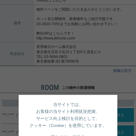
24時間ゴミ出し可
物件ページをご閲覧いただきありがとうございます。
ネット非公開物件、新着物件もご紹介可能です。
備考
03-3830-7055までお気軽にお問い合わせ下さい！
弊社HPはこちらです！
http://www.jkhome.com/
実用春日ホーム株式会社
東京都文京区小石川１丁目9-5 浅見ビル
取扱会社
TEL:03-5684-0801
東京都知事 (6) 第78096号
情報の見方
この物件の部屋情報
過去に掲載したお部屋
当サイトでは、
お客様の当サイト利用状況把握、
*** / ***（***）
詳細を見る
サービス向上検討を目的として、
クッキー（Cookie）を使用しています。
*** / ***（***）
詳細を見る