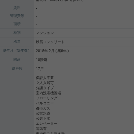
賃料
-
管理費等
-
面積
-
種別
マンション
構造
鉄筋コンクリート
築年月（築年数）
2018年 2月 ( 築8年 )
階建
10階建
総戸数
17戸
保証人不要
２人入居可
分譲タイプ
室内洗濯機置場
フローリング
バルコニー
都市ガス
公営水道
公共下水
エレベーター
電気有
敷地内ごみ置き場