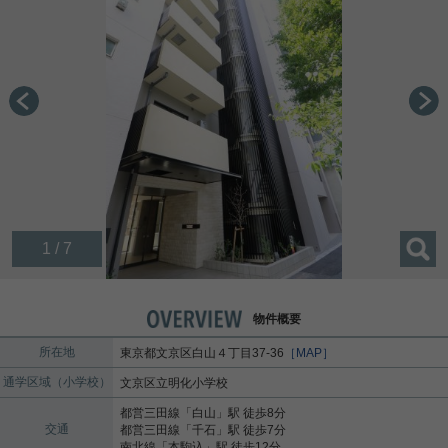
1 / 7
物件概要
所在地
東京都
文京区
白山
４丁目37-36
［MAP］
通学区域（小学校）
文京区立明化小学校
都営三田線
「
白山
」駅 徒歩8分
交通
都営三田線
「
千石
」駅 徒歩7分
南北線
「
本駒込
」駅 徒歩12分