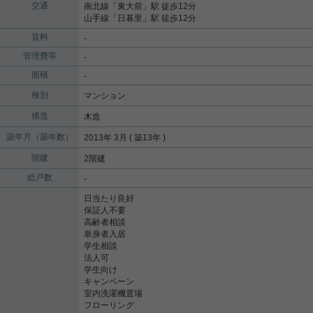
交通
南北線
「
東大前
」駅 徒歩12分
山手線
「
日暮里
」駅 徒歩12分
賃料
-
管理費等
-
面積
-
種別
マンション
構造
木造
築年月（築年数）
2013年 3月 ( 築13年 )
階建
2階建
総戸数
-
日当たり良好
保証人不要
高齢者相談
単身者入居
学生相談
法人可
学生向け
キャンペーン
室内洗濯機置場
フローリング