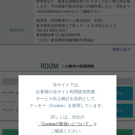
疑問点など、豊富な知識を持ったスタッフが丁寧に対応致
します。千代田線千駄木付近での物件探しなら、当社まで
<info2@jkhome.com>からご連絡下さい。
根津店（実用根津ホーム株式会社 本店）
東京都文京区根津２丁目１５－１３ 中田ビル１Ｆ
取扱会社
TEL:03-3822-1617
東京都知事 (1) 第108689号
（公社）東京都宅地建物取引業協会
情報の見方
この物件の部屋情報
過去に掲載したお部屋
当サイトでは、
お客様の当サイト利用状況把握、
*** / ***（***）
詳細を見る
サービス向上検討を目的として、
クッキー（Cookie）を使用しています。
*** / ***（***）
詳細を見る
詳しくは、当社の
「Cookieの取扱いについて」
を
ご確認ください。