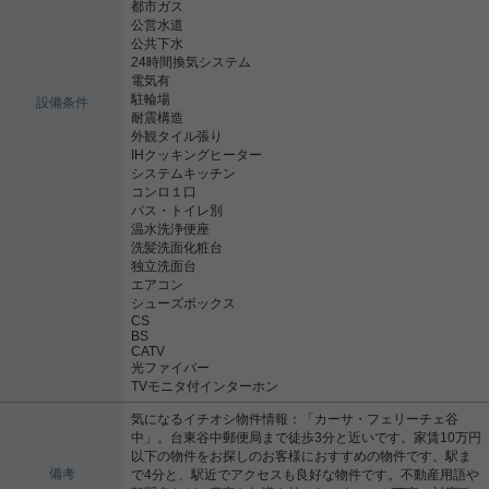
都市ガス
公営水道
公共下水
24時間換気システム
電気有
駐輪場
設備条件
耐震構造
外観タイル張り
IHクッキングヒーター
システムキッチン
コンロ１口
バス・トイレ別
温水洗浄便座
洗髪洗面化粧台
独立洗面台
エアコン
シューズボックス
CS
BS
CATV
光ファイバー
TVモニタ付インターホン
気になるイチオシ物件情報：「カーサ・フェリーチェ谷
中」。台東谷中郵便局まで徒歩3分と近いです。家賃10万円
以下の物件をお探しのお客様におすすめの物件です。駅ま
備考
で4分と、駅近でアクセスも良好な物件です。不動産用語や