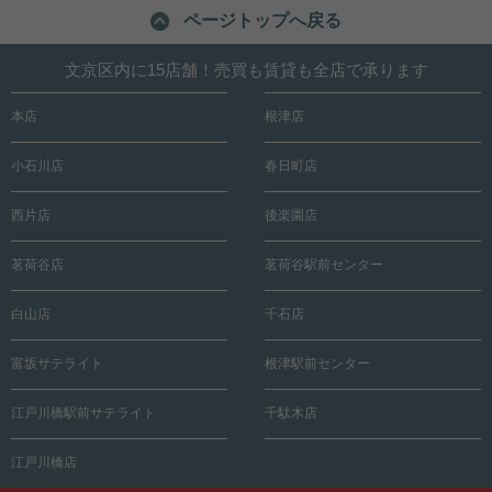
ページトップへ戻る
文京区内に15店舗！売買も賃貸も全店で承ります
本店
根津店
小石川店
春日町店
西片店
後楽園店
茗荷谷店
茗荷谷駅前センター
白山店
千石店
富坂サテライト
根津駅前センター
江戸川橋駅前サテライト
千駄木店
江戸川橋店