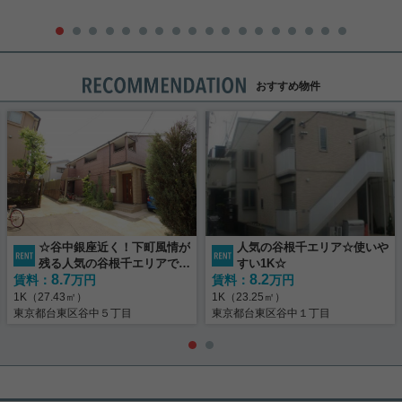
おすすめ物件
☆谷中銀座近く！下町風情が
人気の谷根千エリア☆使いや
残る人気の谷根千エリアで一
すい1K☆
8.7
8.2
賃料：
人暮らしはいかがですか☆
万円
賃料：
万円
1K（27.43㎡）
1K（23.25㎡）
東京都台東区谷中５丁目
東京都台東区谷中１丁目