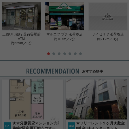
三菱UFJ銀行 茗荷谷駅前
マルエツ プチ 茗荷谷店
サイゼリヤ 茗荷谷店
ATM
約107m／2分
約212m／3分
約229m／3分
おすすめ物件
★☆分譲賃貸マンション☆2
★フリーレント１ヶ月★敷金
路線2駅利用可能☆ウオーク
0礼金0★インターネット使