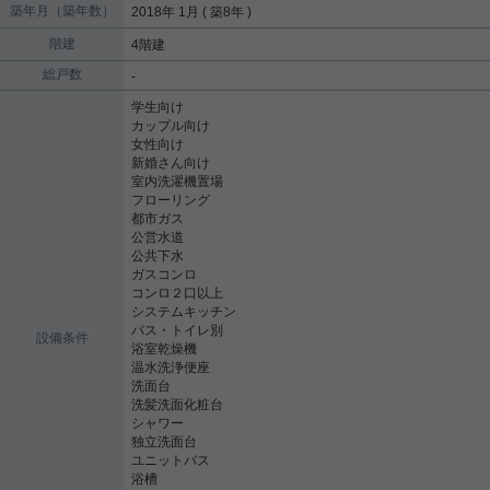
築年月（築年数）
2018年 1月 ( 築8年 )
階建
4階建
総戸数
-
学生向け
カップル向け
女性向け
新婚さん向け
室内洗濯機置場
フローリング
都市ガス
公営水道
公共下水
ガスコンロ
コンロ２口以上
システムキッチン
バス・トイレ別
設備条件
浴室乾燥機
温水洗浄便座
洗面台
洗髪洗面化粧台
シャワー
独立洗面台
ユニットバス
浴槽