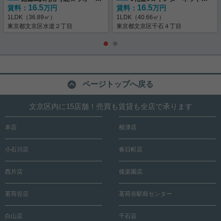
16.5
16.5
賃料：
インクローゼットあり☆★
万円
賃料：
用料無料★
万円
1LDK（36.89㎡）
1LDK（40.66㎡）
東京都文京区水道２丁目
東京都文京区千石４丁目
ページトップへ戻る
文京区内に15店舗！売買も賃貸も全店で承ります
本店
根津店
小石川店
春日町店
西片店
後楽園店
茗荷谷店
茗荷谷駅前センター
白山店
千石店