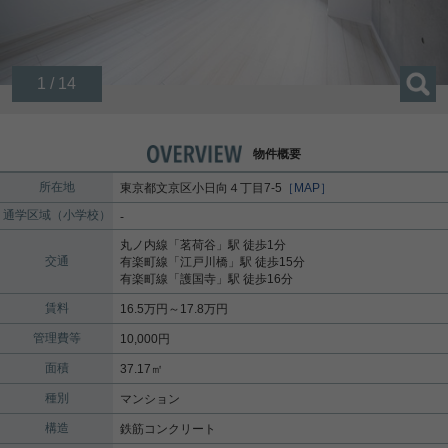
1 / 14
物件概要
所在地
東京都
文京区
小日向
４丁目7-5
［MAP］
通学区域（小学校）
-
丸ノ内線
「
茗荷谷
」駅 徒歩1分
交通
有楽町線
「
江戸川橋
」駅 徒歩15分
有楽町線
「
護国寺
」駅 徒歩16分
賃料
16.5万円～17.8万円
管理費等
10,000円
面積
37.17㎡
種別
マンション
構造
鉄筋コンクリート