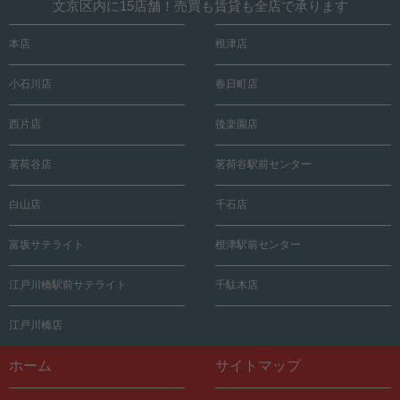
文京区内に15店舗！売買も賃貸も全店で承ります
本店
根津店
小石川店
春日町店
西片店
後楽園店
茗荷谷店
茗荷谷駅前センター
白山店
千石店
富坂サテライト
根津駅前センター
江戸川橋駅前サテライト
千駄木店
江戸川橋店
ホーム
サイトマップ