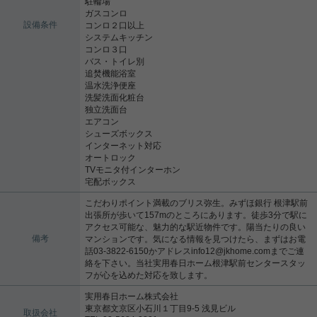
駐輪場
ガスコンロ
設備条件
コンロ２口以上
システムキッチン
コンロ３口
バス・トイレ別
追焚機能浴室
温水洗浄便座
洗髪洗面化粧台
独立洗面台
エアコン
シューズボックス
インターネット対応
オートロック
TVモニタ付インターホン
宅配ボックス
こだわりポイント満載のブリス弥生。みずほ銀行 根津駅前
出張所が歩いて157mのところにあります。徒歩3分で駅に
アクセス可能な、魅力的な駅近物件です。陽当たりの良い
備考
マンションです。気になる情報を見つけたら、まずはお電
話03-3822-6150かアドレスinfo12@jkhome.comまでご連
絡を下さい。当社実用春日ホーム根津駅前センタースタッ
フが心を込めた対応を致します。
実用春日ホーム株式会社
東京都文京区小石川１丁目9-5 浅見ビル
取扱会社