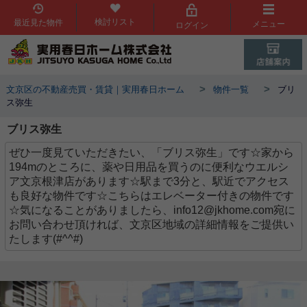
検討リスト
最近見た物件
メニュー
ログイン
>
>
文京区の不動産売買・賃貸｜実用春日ホーム
物件一覧
ブリ
ス弥生
ブリス弥生
ぜひ一度見ていただきたい、「ブリス弥生」です☆家から
194mのところに、薬や日用品を買うのに便利なウエルシ
ア文京根津店があります☆駅まで3分と、駅近でアクセス
も良好な物件です☆こちらはエレベーター付きの物件です
☆気になることがありましたら、info12@jkhome.com宛に
お問い合わせ頂ければ、文京区地域の詳細情報をご提供い
たします(#^^#)