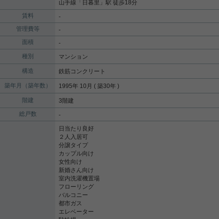
山手線
「
日暮里
」駅 徒歩18分
賃料
-
管理費等
-
面積
-
種別
マンション
構造
鉄筋コンクリート
築年月（築年数）
1995年 10月 ( 築30年 )
階建
3階建
総戸数
-
日当たり良好
２人入居可
分譲タイプ
カップル向け
女性向け
新婚さん向け
室内洗濯機置場
フローリング
バルコニー
都市ガス
エレベーター