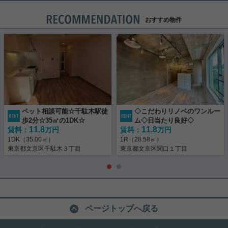
おすすめ物件
ペット相談可能☆千駄木駅徒
◇こだわりリノベのワンルー
歩2分☆35㎡の1DK☆
ム◇日当たり良好◇
11.8
11.8
賃料：
万円
賃料：
万円
1DK（35.00㎡）
1R（28.58㎡）
東京都文京区千駄木３丁目
東京都文京区関口１丁目
ページトップへ戻る