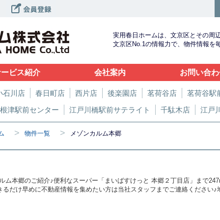
実用春日ホームは、文京区とその周
文京区No.1の情報力で、物件情報
サービス紹介
会社案内
お問い合わ
小石川店
春日町店
西片店
後楽園店
茗荷谷店
茗荷谷駅
根津駅前センター
江戸川橋駅前サテライト
千駄木店
江戸
>
>
ム
物件一覧
メゾンカルム本郷
ム本郷のご紹介♪便利なスーパー「まいばすけっと 本郷２丁目店」まで247
できるだけ早めに不動産情報を集めたい方は当社スタッフまでご連絡ください♪