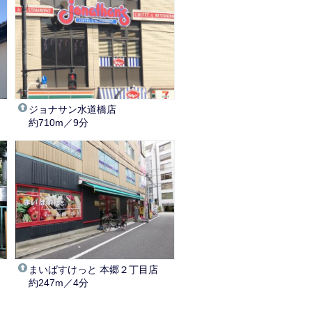
ジョナサン水道橋店
約710m／9分
まいばすけっと 本郷２丁目店
約247m／4分