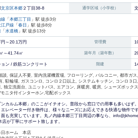
都
文京区
本郷
２丁目38-8
通学区域（小学校）
内線
「
本郷三丁目
」駅 徒歩3分
大江戸線
「
春日
」駅 徒歩8分
線
「
水道橋
」駅 徒歩13分
万円～20.1万円
管理費
1
5㎡～41.74㎡
築年月（築年数）
2
ョン / 鉄筋コンクリート
階建
1
相談
保証人不要
室内洗濯機置場
フローリング
バルコニー
都市ガス
有
駐輪場
ガスコンロ
コンロ２口以上
システムキッチン
コンロ３口
座
独立洗面台
ユニットバス
エアコン
床暖房
暖房
シューズボック
Vモニタ付インターホン
宅配ボックス
ゾンカルム本郷」のここがイチオシ。普段から窓口での用事も多いはず。三菱
。エレベーター付き物件は、様々なニーズにお応えできる快適な物件で
面も充実しています。丸ノ内線本郷三丁目周辺の事なら、info@jkhom
 本店が丁寧にサポート致します。
春日ホーム 本店