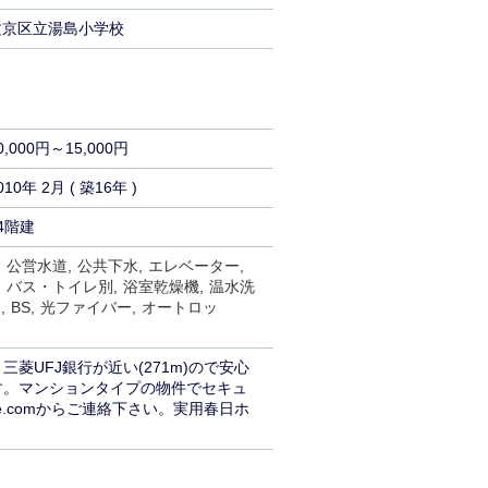
文京区立湯島小学校
0,000円～15,000円
010年 2月 ( 築16年 )
4階建
公営水道
公共下水
エレベーター
バス・トイレ別
浴室乾燥機
温水洗
ス
BS
光ファイバー
オートロッ
UFJ銀行が近い(271m)ので安心
す。マンションタイプの物件でセキュ
e.comからご連絡下さい。実用春日ホ