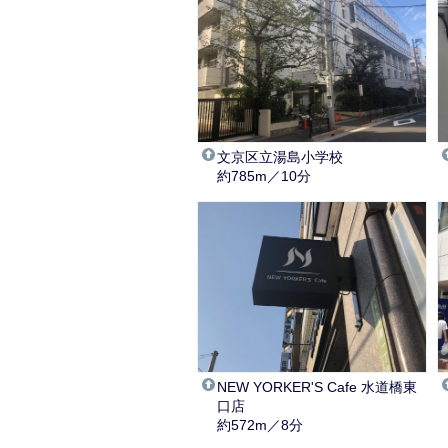
文京区立湯島小学校
約785m／10分
NEW YORKER'S Cafe 水道橋東
口店
約572m／8分