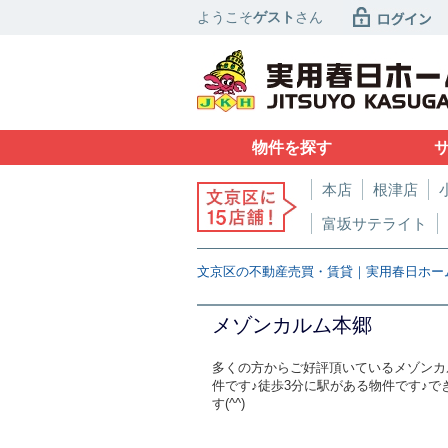
ようこそ
ゲスト
さん
物件を探す
本店
根津店
富坂サテライト
文京区の不動産売買・賃貸｜実用春日ホー
メゾンカルム本郷
多くの方からご好評頂いているメゾンカル
件です♪徒歩3分に駅がある物件です♪
す(^^)