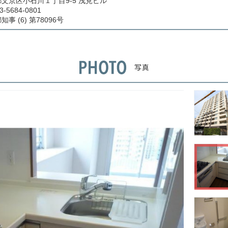
文京区小石川１丁目9-5 浅見ビル
3-5684-0801
事 (6) 第78096号