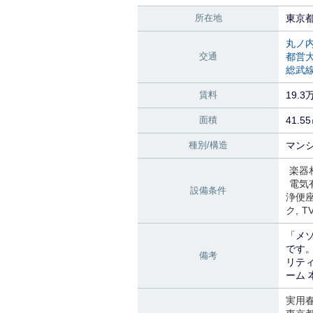
所在地
東京
丸ノ
交通
都営
総武
賃料
19.3
面積
41.5
種別/構造
マンシ
楽器
電気
設備条件
浄便
ク
T
「メ
です
備考
リティ
ーム
実用