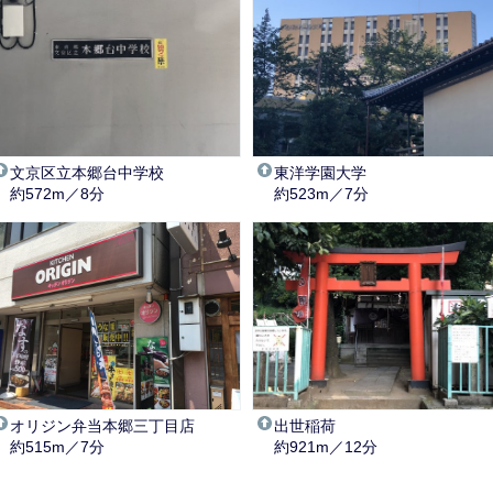
文京区立本郷台中学校
東洋学園大学
約572m／8分
約523m／7分
オリジン弁当本郷三丁目店
出世稲荷
約515m／7分
約921m／12分