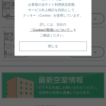
お客様の当サイト利用状況把握、
30.4
万円
（管理費：20,000円）
サービス向上検討を目的として、
クッキー（Cookie）を使用しています。
もっと見る
詳しくは、当社の
「Cookieの取扱いについて」
を
8階/ 3LDK（70.00㎡）
ご確認ください。
40.3
万円
（管理費：20,000円）
閉じる
もっと見る