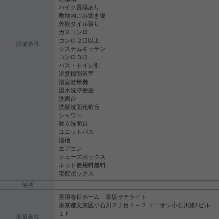
バイク置場あり
敷地内ごみ置き場
外観タイル張り
ガスコンロ
コンロ２口以上
設備条件
システムキッチン
コンロ３口
バス・トイレ別
追焚機能浴室
浴室乾燥機
温水洗浄便座
洗面台
洗髪洗面化粧台
シャワー
独立洗面台
ユニットバス
浴槽
エアコン
シューズボックス
ネット使用料無料
宅配ボックス
備考
実用春日ホーム 富坂サテライト
東京都文京区小石川２丁目１－２ ユニオン小石川第1ビル
１Ｆ
取扱会社