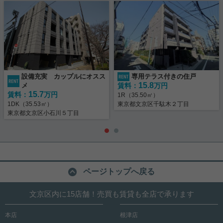
設備充実 カップルにオスス
専用テラス付きの住戸
15.8
メ
賃料：
万円
15.7
賃料：
万円
1R（35.50㎡）
1DK（35.53㎡）
東京都文京区千駄木２丁目
東京都文京区小石川５丁目
ページトップへ戻る
文京区内に15店舗！売買も賃貸も全店で承ります
本店
根津店