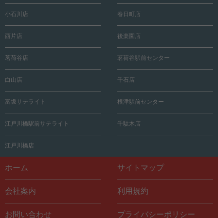
小石川店
春日町店
西片店
後楽園店
茗荷谷店
茗荷谷駅前センター
白山店
千石店
富坂サテライト
根津駅前センター
江戸川橋駅前サテライト
千駄木店
江戸川橋店
ホーム
サイトマップ
会社案内
利用規約
お問い合わせ
プライバシーポリシー