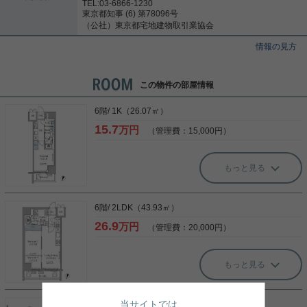
TEL:03-6866-1230
東京都知事 (6) 第78096号
（公社）東京都宅地建物取引業協会
情報の見方
この物件の部屋情報
6階/ 1K（26.07㎡）
15.7
万円
（管理費：15,000円）
もっと見る
6階/ 2LDK（43.93㎡）
26.9
万円
（管理費：20,000円）
もっと見る
当サイトでは、
8階/ 2LDK（50.68㎡）