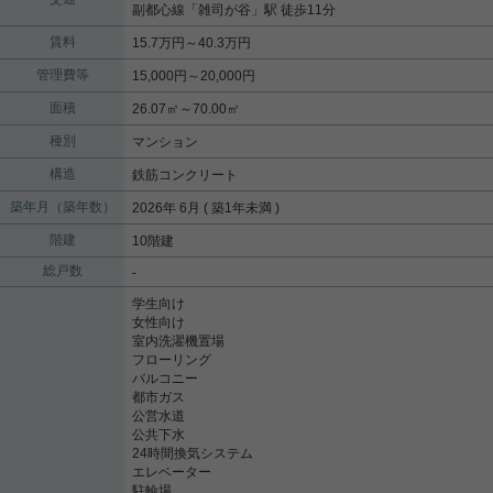
副都心線
「
雑司が谷
」駅 徒歩11分
賃料
15.7万円～40.3万円
管理費等
15,000円～20,000円
面積
26.07㎡～70.00㎡
種別
マンション
構造
鉄筋コンクリート
築年月（築年数）
2026年 6月 ( 築1年未満 )
階建
10階建
総戸数
-
学生向け
女性向け
室内洗濯機置場
フローリング
バルコニー
都市ガス
公営水道
公共下水
24時間換気システム
エレベーター
駐輪場