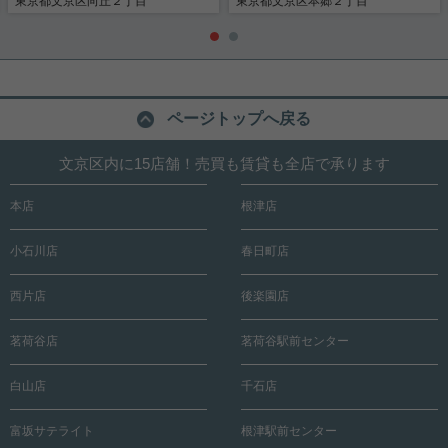
東京都文京区向丘２丁目
東京都文京区本郷２丁目
ページトップへ戻る
文京区内に15店舗！売買も賃貸も全店で承ります
本店
根津店
小石川店
春日町店
西片店
後楽園店
茗荷谷店
茗荷谷駅前センター
白山店
千石店
富坂サテライト
根津駅前センター