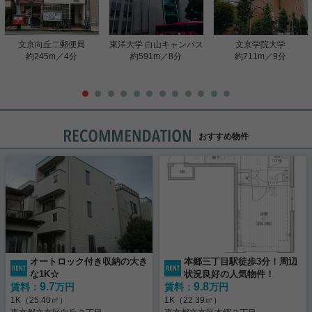
文京向丘二郵便局
東洋大学 白山キャンパス
文京学院大学
約245m／4分
約591m／8分
約711m／9分
おすすめ物件
オートロック付き収納の大き
本郷三丁目駅徒歩3分！周辺
な1K☆
状況良好の人気物件！
9.7
9.8
賃料：
万円
賃料：
万円
1K（25.40㎡）
1K（22.39㎡）