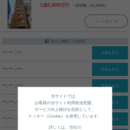
1
2,800
億
万円
（管理費：23,300円）
もっと見る
過去に掲載したお部屋
*** / ***（***）
詳細を見る
*** / ***（***）
詳細を見る
*** / ***（***）
詳細を見る
当サイトでは、
お客様の当サイト利用状況把握、
*** / ***（***）
詳細を見る
サービス向上検討を目的として、
クッキー（Cookie）を使用しています。
*** / ***（***）
詳細を見る
詳しくは、当社の