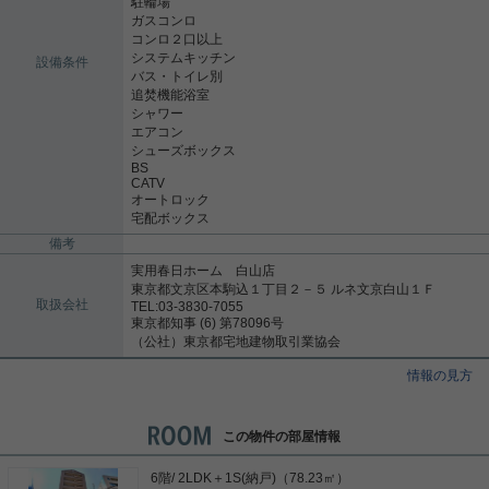
駐輪場
ガスコンロ
コンロ２口以上
システムキッチン
設備条件
バス・トイレ別
追焚機能浴室
シャワー
エアコン
シューズボックス
BS
CATV
オートロック
宅配ボックス
備考
実用春日ホーム 白山店
東京都文京区本駒込１丁目２－５ ルネ文京白山１Ｆ
取扱会社
TEL:03-3830-7055
東京都知事 (6) 第78096号
（公社）東京都宅地建物取引業協会
情報の見方
この物件の部屋情報
6階/ 2LDK＋1S(納戸)（78.23㎡）