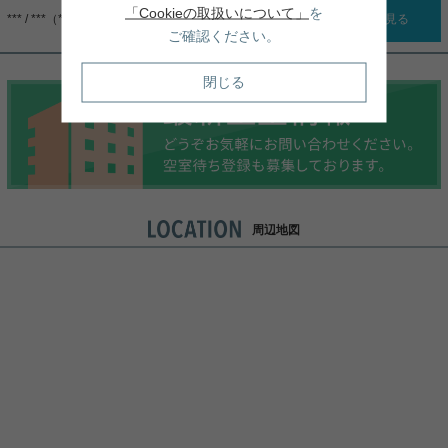
「Cookieの取扱いについて」
を
*** / ***（***）
詳細を見る
ご確認ください。
閉じる
周辺地図