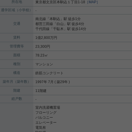
所在地
東京都
文京区
本駒込
１丁目1-18
［MAP］
通学区域（小学校）
-
南北線
「
本駒込
」駅 徒歩1分
交通
都営三田線
「
白山
」駅 徒歩4分
千代田線
「
千駄木
」駅 徒歩14分
賃料
1億2,800万円
管理費等
23,300円
面積
78.23㎡
種別
マンション
構造
鉄筋コンクリート
築年月（築年数）
1997年 7月 ( 築29年 )
階建
11階建
総戸数
-
室内洗濯機置場
フローリング
バルコニー
エレベーター
電気有