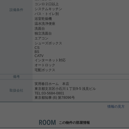
コンロ２口以上
システムキッチン
設備条件
バス・トイレ別
浴室乾燥機
温水洗浄便座
洗面台
独立洗面台
エアコン
シューズボックス
CS
BS
CATV
インターネット対応
オートロック
宅配ボックス
備考
実用春日ホーム 本店
東京都文京区小石川１丁目9-5 浅見ビル
取扱会社
TEL:03-5684-0801
東京都知事 (6) 第78096号
情報の見方
この物件の部屋情報