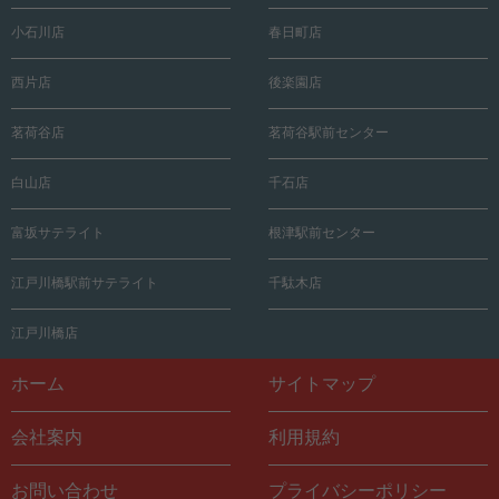
小石川店
春日町店
西片店
後楽園店
茗荷谷店
茗荷谷駅前センター
白山店
千石店
富坂サテライト
根津駅前センター
江戸川橋駅前サテライト
千駄木店
江戸川橋店
ホーム
サイトマップ
会社案内
利用規約
お問い合わせ
プライバシーポリシー