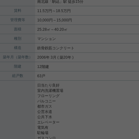
南北線
「
駒込
」駅 徒歩15分
賃料
11.5万円～18.5万円
管理費等
10,000円～15,000円
面積
25.28㎡～40.20㎡
種別
マンション
構造
鉄骨鉄筋コンクリート
築年月（築年数）
2006年 3月 ( 築20年 )
階建
12階建
総戸数
63戸
日当たり良好
室内洗濯機置場
フローリング
バルコニー
都市ガス
公営水道
公共下水
エレベーター
電気有
駐輪場
ガスコンロ