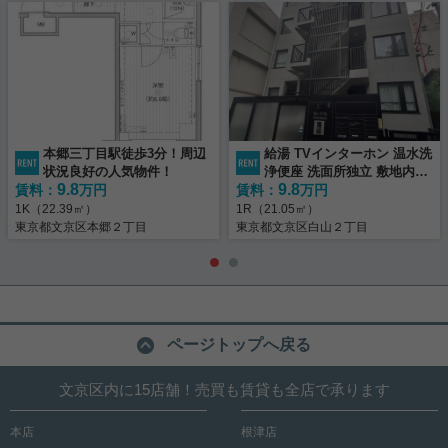
本郷三丁目駅徒歩3分！周辺
給湯 TVインターホン 温水洗
状況良好の人気物件！
浄便座 洗面所独立 敷地内ご
9.8
9.8
賃料：
万円
賃料：
み置き場
万円
1K（22.39㎡）
1R（21.05㎡）
東京都文京区本郷２丁目
東京都文京区白山２丁目
ページトップへ戻る
文京区内に15店舗！売買も賃貸も全店で承ります
本店
根津店