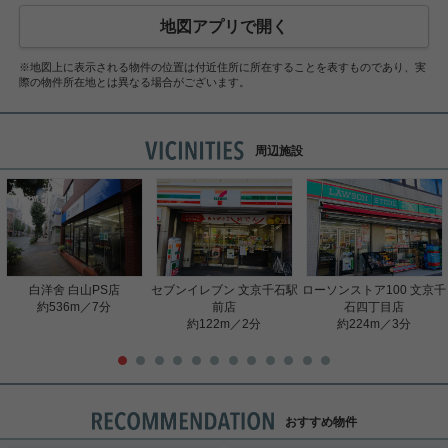
地図アプリで開く
※地図上に表示される物件の位置は付近住所に所在することを表すものであり、実
際の物件所在地とは異なる場合がございます。
周辺施設
白洋舍 白山PS店
セブンイレブン 文京千石駅
ローソンストア100 文京千
約536m／7分
前店
石四丁目店
約122m／2分
約224m／3分
おすすめ物件