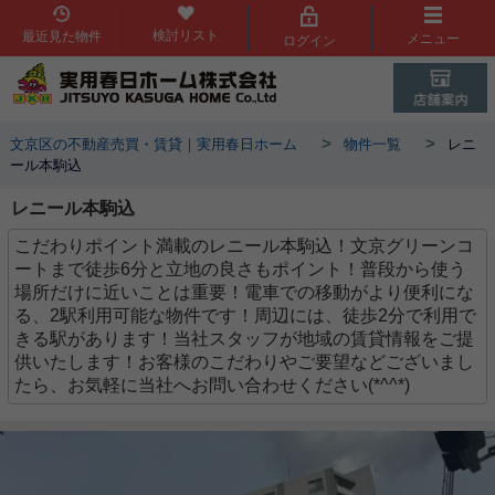
検討リスト
最近見た物件
メニュー
ログイン
>
>
文京区の不動産売買・賃貸｜実用春日ホーム
物件一覧
レニ
ール本駒込
レニール本駒込
こだわりポイント満載のレニール本駒込！文京グリーンコ
ートまで徒歩6分と立地の良さもポイント！普段から使う
場所だけに近いことは重要！電車での移動がより便利にな
る、2駅利用可能な物件です！周辺には、徒歩2分で利用で
きる駅があります！当社スタッフが地域の賃貸情報をご提
供いたします！お客様のこだわりやご要望などございまし
たら、お気軽に当社へお問い合わせください(*^^*)