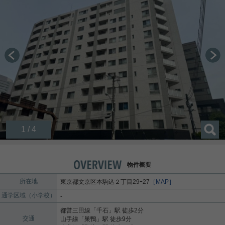
1 / 4
物件概要
所在地
東京都
文京区
本駒込
２丁目29ｰ27
［MAP］
通学区域（小学校）
-
都営三田線
「
千石
」駅 徒歩2分
交通
山手線
「
巣鴨
」駅 徒歩9分