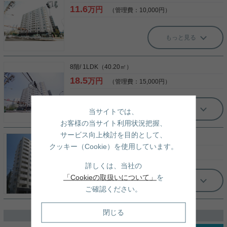
11.6
万円
（管理費：10,000円）
もっと見る
8階/ 1LDK（40.20㎡）
18.5
万円
（管理費：15,000円）
もっと見る
当サイトでは、
お客様の当サイト利用状況把握、
サービス向上検討を目的として、
10階/ 1LDK（40.20㎡）
クッキー（Cookie）を使用しています。
18.5
万円
（管理費：15,000円）
詳しくは、当社の
「Cookieの取扱いについて」
を
もっと見る
ご確認ください。
閉じる
過去に掲載したお部屋