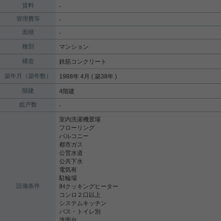
賃料
-
管理費等
-
面積
-
種別
マンション
構造
鉄筋コンクリート
築年月（築年数）
1988年 4月 ( 築38年 )
階建
4階建
総戸数
-
室内洗濯機置場
フローリング
バルコニー
都市ガス
公営水道
公共下水
電気有
駐輪場
設備条件
IHクッキングヒーター
コンロ２口以上
システムキッチン
バス・トイレ別
洗面台