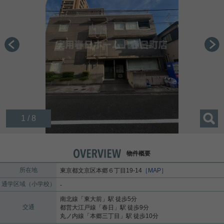
1 / 8
物件概要
所在地
東京都
文京区
本郷
６丁目19-14
［MAP］
通学区域（小学校）
-
南北線
「
東大前
」駅 徒歩5分
交通
都営大江戸線
「
春日
」駅 徒歩9分
丸ノ内線
「
本郷三丁目
」駅 徒歩10分