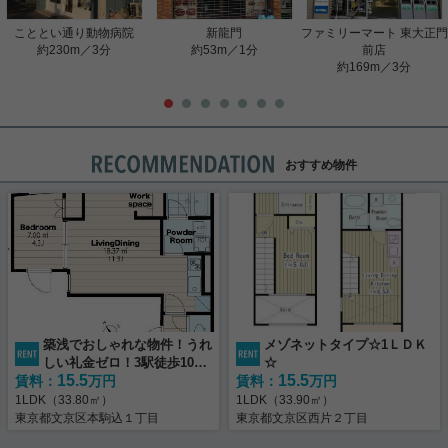
こととい通り動物病院
新龍門
ファミリーマート 東大正門
約230m／3分
約53m／1分
前店
約169m／3分
おすすめ物件
築浅でおしゃれな物件！うれ
メゾネットタイプ☆1ＬＤＫ
しい礼金ゼロ！3駅徒歩10分
☆
15.5
15.5
賃料：
圏内！
万円
賃料：
万円
1LDK（33.80㎡）
1LDK（33.90㎡）
東京都文京区本駒込１丁目
東京都文京区西片２丁目