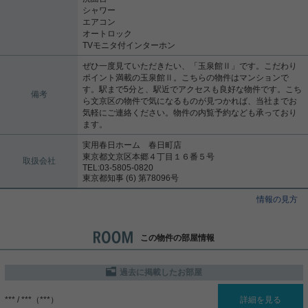
シャワー
エアコン
オートロック
TVモニタ付インターホン
ぜひ一度見ていただきたい、「玉泉館Ⅱ」です。こだわり
ポイント満載の玉泉館Ⅱ。こちらの物件はマンションで
す。駅まで5分と、駅近でアクセスも良好な物件です。こち
備考
ら文京区の物件で気になるものが見つかれば、当社までお
気軽にご連絡ください。物件の内覧予約なども承っており
ます。
実用春日ホーム 春日町店
東京都文京区本郷４丁目１６番５号
取扱会社
TEL:03-5805-0820
東京都知事 (6) 第78096号
情報の見方
この物件の部屋情報
過去に掲載したお部屋
*** / ***（***）
詳細を見る