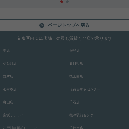
ページトップへ戻る
文京区内に15店舗！売買も賃貸も全店で承ります
本店
根津店
小石川店
春日町店
西片店
後楽園店
茗荷谷店
茗荷谷駅前センター
白山店
千石店
富坂サテライト
根津駅前センター
江戸川橋駅前サテライト
千駄木店