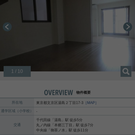
1 / 10
物件概要
所在地
東京都
文京区
湯島
２丁目17-3
［MAP］
通学区域（小学校）
-
千代田線
「
湯島
」駅 徒歩5分
交通
丸ノ内線
「
本郷三丁目
」駅 徒歩7分
中央線
「
御茶ノ水
」駅 徒歩11分