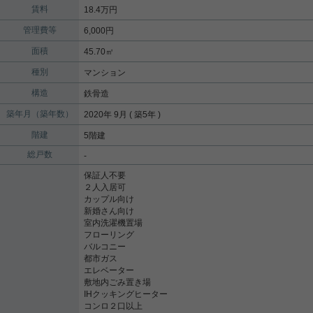
賃料
18.4万円
管理費等
6,000円
面積
45.70㎡
種別
マンション
構造
鉄骨造
築年月（築年数）
2020年 9月 ( 築5年 )
階建
5階建
総戸数
-
保証人不要
２人入居可
カップル向け
新婚さん向け
室内洗濯機置場
フローリング
バルコニー
都市ガス
エレベーター
敷地内ごみ置き場
IHクッキングヒーター
コンロ２口以上