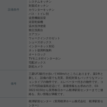
システムキッチン
対面式キッチン
設備条件
カウンターキッチン
バス・トイレ別
追焚機能浴室
浴室乾燥機
温水洗浄便座
独立洗面台
エアコン
ウォークインクロゼット
シューズボックス
インターネット対応
ネット使用料無料
オートロック
TVモニタ付インターホン
宅配ボックス
防犯カメラ
三菱UFJ銀行が歩いて468mのところにあります。築1年と
新しく、設備の面でも充実。防犯対策もバッチリなマンシ
ョンタイプの物件です。エレベーター付きの物件です。コ
備考
コ千代田線湯島近辺にて、新着情報をお求めの方、03-
3822-6150から実用春日ホーム根津駅前センターまでご連
絡を。良い情報が満載です。
根津駅前センター（実用根津ホーム株式会社 根津駅前セ
ンター）