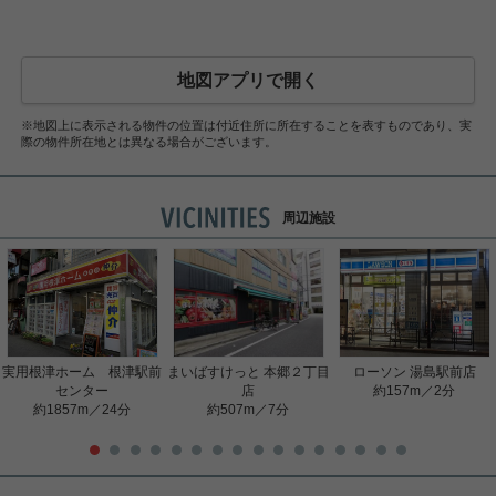
地図アプリで開く
※地図上に表示される物件の位置は付近住所に所在することを表すものであり、実
際の物件所在地とは異なる場合がございます。
周辺施設
実用根津ホーム 根津駅前
まいばすけっと 本郷２丁目
ローソン 湯島駅前店
センター
店
約157m／2分
約1857m／24分
約507m／7分