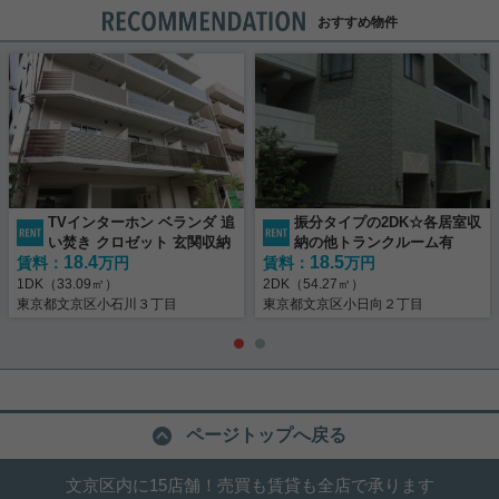
おすすめ物件
TVインターホン ベランダ 追
振分タイプの2DK☆各居室収
い焚き クロゼット 玄関収納
納の他トランクルーム有
18.4
18.5
賃料：
万円
賃料：
万円
1DK（33.09㎡）
2DK（54.27㎡）
東京都文京区小石川３丁目
東京都文京区小日向２丁目
ページトップへ戻る
文京区内に15店舗！売買も賃貸も全店で承ります