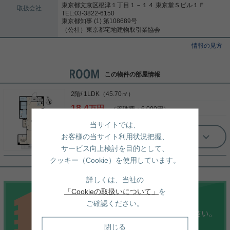
東京都文京区根津１丁目１－１４ 東京堂Ｓビル１Ｆ
取扱会社
TEL:03-3822-6150
東京都知事 (1) 第108689号
（公社）東京都宅地建物取引業協会
情報の見方
この物件の部屋情報
2階/ 1LDK（45.70㎡）
18.4
万円
（管理費：6,000円）
当サイトでは、
お客様の当サイト利用状況把握、
もっと見る
サービス向上検討を目的として、
クッキー（Cookie）を使用しています。
詳しくは、当社の
「Cookieの取扱いについて」
を
ご確認ください。
閉じる