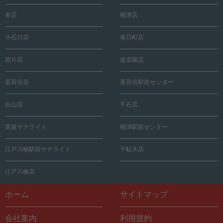
本店
根津店
小石川店
春日町店
西片店
後楽園店
茗荷谷店
茗荷谷駅前センター
白山店
千石店
富坂サテライト
根津駅前センター
江戸川橋駅前サテライト
千駄木店
江戸川橋店
ホーム
サイトマップ
会社案内
利用規約