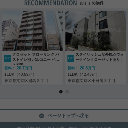
おすすめ物件
クロゼット フローリング バ
スタイリッシュな外観☆ウォ
ストイレ別 バルコニー ペッ
ークインクローゼットあり！
ト相談
20.7
20.8
賃料：
万円
賃料：
万円
1LDK（40.59㎡）
1LDK（42.48㎡）
東京都文京区湯島３丁目
東京都文京区小日向３丁目
ページトップへ戻る