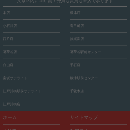
文京区内に15店舗！売買も賃貸も全店で承ります
本店
根津店
小石川店
春日町店
西片店
後楽園店
茗荷谷店
茗荷谷駅前センター
白山店
千石店
富坂サテライト
根津駅前センター
江戸川橋駅前サテライト
千駄木店
江戸川橋店
ホーム
サイトマップ