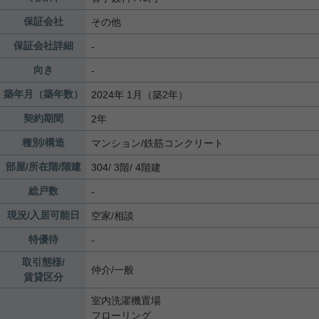
保証会社
その他
保証会社詳細
-
向き
-
築年月（築年数）
2024年 1月（築2年）
契約期間
2年
種別/構造
マンション/鉄筋コンクリート
部屋/所在階/階建
304/ 3階/ 4階建
総戸数
-
現況/入居可能日
空家/相談
特優待
-
取引態様/
仲介/一般
賃貸区分
室内洗濯機置場
フローリング