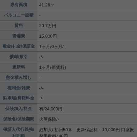
専有面積
41.28㎡
バルコニー面積
-
賃料
20.7万円
管理費
15,000円
敷金/礼金/保証金
1ヶ月/0ヶ月/-
償却/敷引
-/-
更新料
1ヶ月(新賃料)
敷金積み増し
-
権利金/雑費
-/-
駐車場/月額料金
-/-
保険加入/料金
有/24,000円
保険名/保険期間
火災保険/-
保証人代行義務/
必加入/
初回50％、更新保証料：10,000円 口座振
利用料
替手数料440円