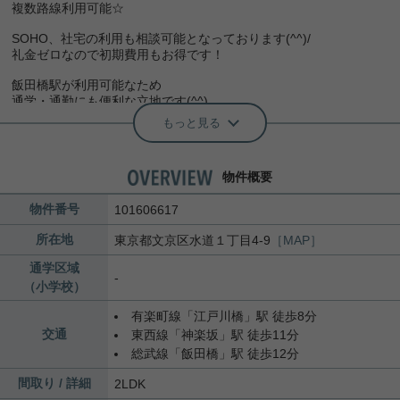
複数路線利用可能☆
SOHO、社宅の利用も相談可能となっております(^^)/
礼金ゼロなので初期費用もお得です！
飯田橋駅が利用可能なため
通学・通勤にも便利な立地です(^^)
もっと見る
気になった方はお気軽にご連絡ください。
お問合せお待ちしております。
物件概要
物件番号
101606617
所在地
東京都
文京区
水道
１丁目4-9
［MAP］
通学区域
-
（小学校）
有楽町線
「
江戸川橋
」駅 徒歩8分
交通
東西線
「
神楽坂
」駅 徒歩11分
総武線
「
飯田橋
」駅 徒歩12分
間取り / 詳細
2LDK