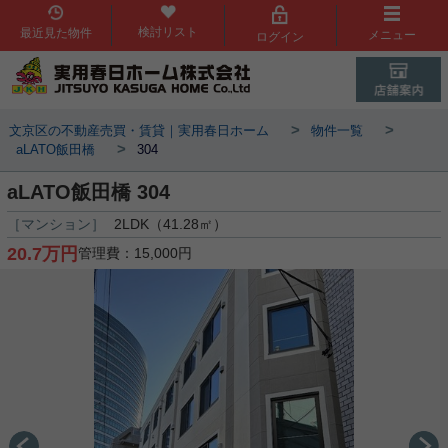
検討リスト
最近見た物件
メニュー
ログイン
>
>
文京区の不動産売買・賃貸｜実用春日ホーム
物件一覧
>
aLATO飯田橋
304
aLATO飯田橋 304
［マンション］
2LDK（41.28㎡）
20.7万円
管理費：15,000円