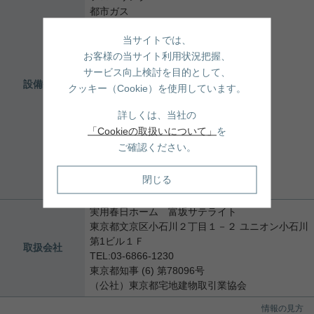
都市ガス
公営水道
当サイトでは、
公共下水
電気有
お客様の当サイト利用状況把握、
コンロ２口以上
サービス向上検討を目的として、
設備条件
システムキッチン
クッキー（Cookie）を使用しています。
バス・トイレ別
追焚機能浴室
詳しくは、当社の
浴室乾燥機
「Cookieの取扱いについて」
を
温水洗浄便座
ご確認ください。
独立洗面台
エアコン
閉じる
宅配ボックス
実用春日ホーム 富坂サテライト
東京都文京区小石川２丁目１－２ ユニオン小石川
第1ビル１Ｆ
取扱会社
TEL:03-6866-1230
東京都知事 (6) 第78096号
（公社）東京都宅地建物取引業協会
情報の見方