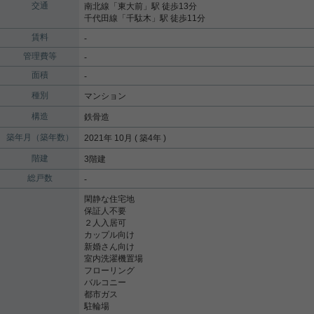
交通
南北線
「
東大前
」駅 徒歩13分
千代田線
「
千駄木
」駅 徒歩11分
賃料
-
管理費等
-
面積
-
種別
マンション
構造
鉄骨造
築年月（築年数）
2021年 10月 ( 築4年 )
階建
3階建
総戸数
-
閑静な住宅地
保証人不要
２人入居可
カップル向け
新婚さん向け
室内洗濯機置場
フローリング
バルコニー
都市ガス
駐輪場