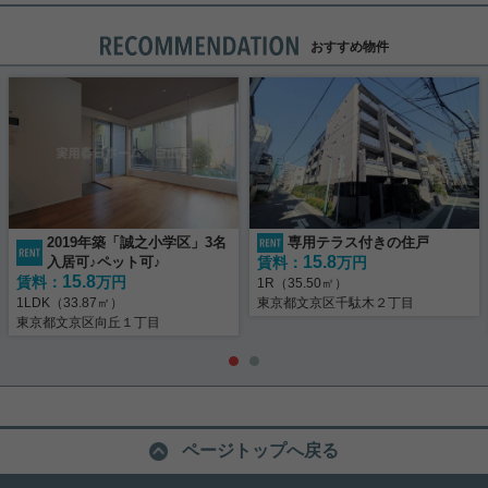
おすすめ物件
2019年築「誠之小学区」3名
専用テラス付きの住戸
15.8
入居可♪ペット可♪
賃料：
万円
15.8
賃料：
万円
1R（35.50㎡）
1LDK（33.87㎡）
東京都文京区千駄木２丁目
東京都文京区向丘１丁目
ページトップへ戻る