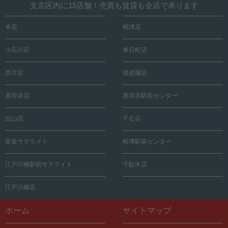
文京区内に15店舗！売買も賃貸も全店で承ります
本店
根津店
小石川店
春日町店
西片店
後楽園店
茗荷谷店
茗荷谷駅前センター
白山店
千石店
富坂サテライト
根津駅前センター
江戸川橋駅前サテライト
千駄木店
江戸川橋店
ホーム
サイトマップ