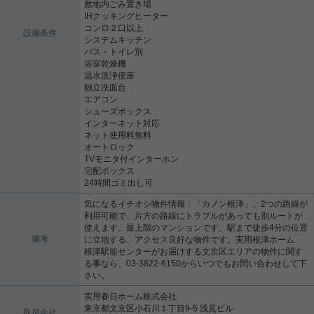
敷地内ごみ置き場
IHクッキングヒーター
コンロ２口以上
設備条件
システムキッチン
バス・トイレ別
浴室乾燥機
温水洗浄便座
独立洗面台
エアコン
シューズボックス
インターネット対応
ネット使用料無料
オートロック
TVモニタ付インターホン
宅配ボックス
24時間ゴミ出し可
気になるイチオシ物件情報：「カノン根津」。2つの路線が
利用可能で、片方の路線にトラブルがあっても別ルートが
使えます。最上階のマンションです。駅まで徒歩4分の位置
備考
に立地する、アクセス良好な物件です。実用根津ホーム
根津駅前センターがお届けする文京区エリアの物件に関す
る事なら、03-3822-6150からいつでもお問い合わせして下
さい。
実用春日ホーム株式会社
東京都文京区小石川１丁目9-5 浅見ビル
取扱会社