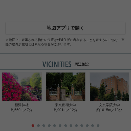
地図アプリで開く
※地図上に表示される物件の位置は付近住所に所在することを表すものであり、実
際の物件所在地とは異なる場合がございます。
周辺施設
根津神社
東京藝術大学
文京学院大学
約550m／7分
約901m／12分
約1015m／13分