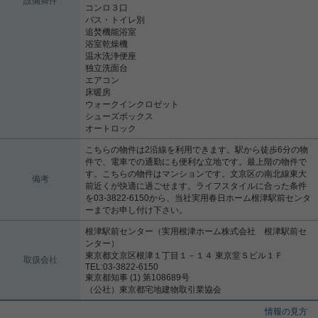
設備条件
コンロ３口
バス・トイレ別
追焚機能浴室
浴室乾燥機
温水洗浄便座
独立洗面台
エアコン
床暖房
ウォークインクロゼット
シューズボックス
オートロック
こちらの物件は2沿線を利用できます。駅から徒歩6分の物
件で、電車での通勤にも便利な立地です。最上階の物件で
す。こちらの物件はマンションです。文京区の南北線東大
備考
前近くが快適に過ごせます。ライフスタイルに合った条件
を03-3822-6150から、当社実用春日ホーム根津駅前センタ
ーまでお申し付け下さい。
根津駅前センター（実用根津ホーム株式会社 根津駅前セ
ンター）
東京都文京区根津１丁目１－１４ 東京堂Ｓビル１Ｆ
取扱会社
TEL:03-3822-6150
東京都知事 (1) 第108689号
（公社）東京都宅地建物取引業協会
情報の見方