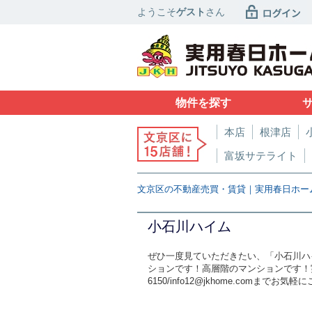
ようこそ
ゲスト
さん
物件を探す
本店
根津店
富坂サテライト
文京区の不動産売買・賃貸｜実用春日ホー
小石川ハイム
ぜひ一度見ていただきたい、「小石川ハ
ションです！高層階のマンションです！実
6150/info12@jkhome.comまでお気軽