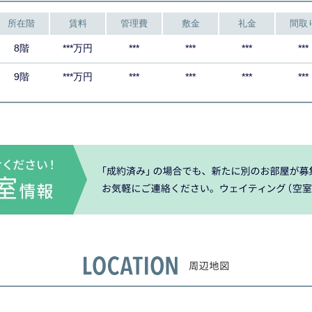
所在階
賃料
管理費
敷金
礼金
間取
8階
***万円
***
***
***
***
9階
***万円
***
***
***
***