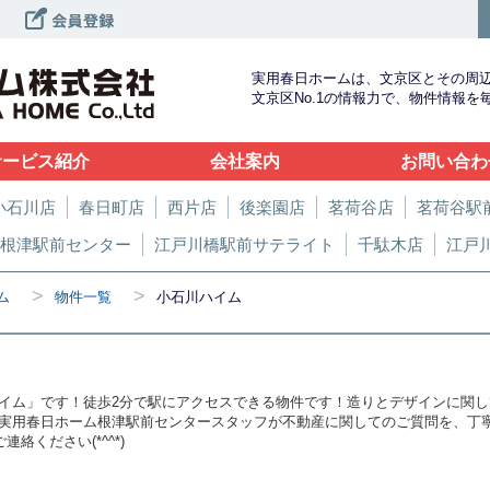
実用春日ホームは、文京区とその周
文京区No.1の情報力で、物件情報
サービス紹介
会社案内
お問い合わ
小石川店
春日町店
西片店
後楽園店
茗荷谷店
茗荷谷駅
根津駅前センター
江戸川橋駅前サテライト
千駄木店
江戸
>
>
ム
物件一覧
小石川ハイム
イム」です！徒歩2分で駅にアクセスできる物件です！造りとデザインに関
用春日ホーム根津駅前センタースタッフが不動産に関してのご質問を、丁寧にお
にご連絡ください(*^^*)