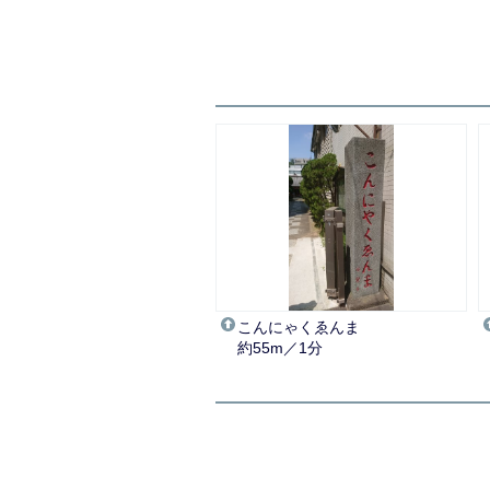
こんにゃくゑんま
約55m／1分