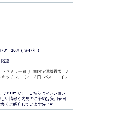
978年 10月 ( 築47年 )
1階建
ファミリー向け
室内洗濯機置場
フ
ムキッチン
コンロ３口
バス・トイレ
で199mです！こちらはマンション
詳しい情報や内見のご予約は実用春日
ご紹介しています(#^^#)