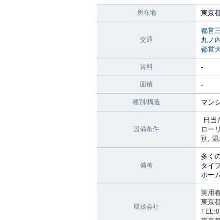
所在地
東京
都営
交通
丸ノ
都営
賃料
-
面積
-
種別/構造
マンシ
日当
設備条件
ロー
別
温
多く
備考
タイ
ホー
実用
東京都
取扱会社
TEL:0