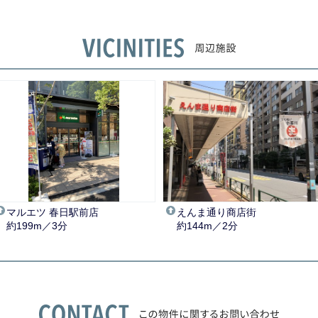
マルエツ 春日駅前店
えんま通り商店街
約199m／3分
約144m／2分