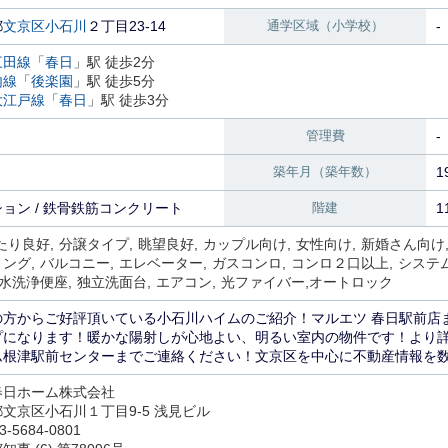
都
文京区
小石川
２丁目23-14
通学区域（小学校）
-
三田線
「
春日
」駅 徒歩2分
内線
「
後楽園
」駅 徒歩5分
大江戸線
「
春日
」駅 徒歩3分
管理費
-
築年月（築年数）
1
ョン / 鉄骨鉄筋コンクリート
階建
1
たり良好
分譲タイプ
眺望良好
カップル向け
女性向け
新婚さん向け
リング
バルコニー
エレベーター
ガスコンロ
コンロ２口以上
システ
水洗浄便座
独立洗面台
エアコン
光ファイバー
オートロック
の方からご好評頂いている小石川ハイムのご紹介！マルエツ 春日駅前店ま
プになります！暖かな陽射しが心地よい、明るい室内の物件です！より
ム根津駅前センターまでご連絡ください！文京区を中心に不動産情報を数多く
春日ホーム株式会社
文京区小石川１丁目9-5 浅見ビル
3-5684-0801