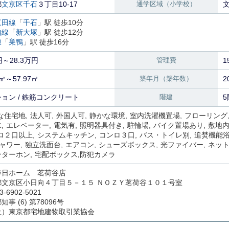
都
文京区
千石
３丁目10-17
通学区域（小学校）
三田線
「
千石
」駅 徒歩10分
内線
「
新大塚
」駅 徒歩12分
線
「
巣鴨
」駅 徒歩16分
円～28.3万円
管理費
1
9㎡～57.97㎡
築年月（築年数）
2
ョン / 鉄筋コンクリート
階建
5
な住宅地
法人可
外国人可
静かな環境
室内洗濯機置場
フローリング
水
エレベーター
電気有
照明器具付き
駐輪場
バイク置場あり
敷地
ロ２口以上
システムキッチン
コンロ３口
バス・トイレ別
追焚機能
ャワー
独立洗面台
エアコン
シューズボックス
光ファイバー
ネッ
ンターホン
宅配ボックス
防犯カメラ
春日ホーム 茗荷谷店
都文京区小日向４丁目５－１５ ＮＯＺＹ茗荷谷１０１号室
3-6902-5021
事 (6) 第78096号
社）東京都宅地建物取引業協会