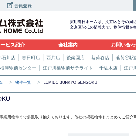
実用春日ホームは、文京区とその周
文京区No.1の情報力で、物件情報
サービス紹介
会社案内
お問い合わ
小石川店
春日町店
西片店
後楽園店
茗荷谷店
茗荷谷駅
根津駅前センター
江戸川橋駅前サテライト
千駄木店
江戸
>
>
ム
物件一覧
LUMIEC BUNKYO SENGOKU
OKU
。
事業用物件まで多数取り揃えております。他社の掲載物件もまとめてご紹介