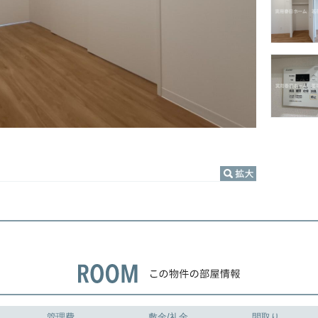
管理費
敷金/礼金
間取り