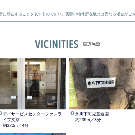
所に所在することを表すものであり、実際の物件所在地とは異なる場合がご
デイサービスセンターファンラ
氷川下町児童遊園
イフ文京
約239m／3分
約320m／4分