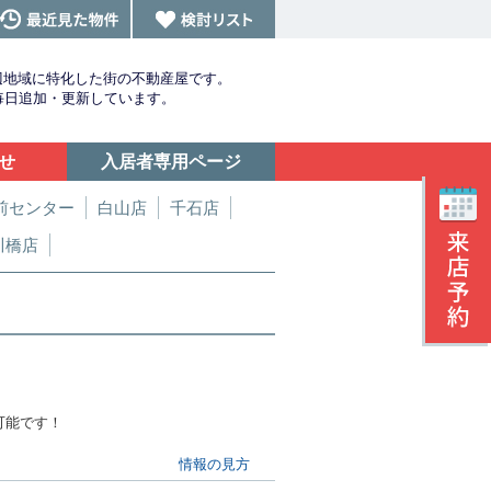
辺地域に特化した街の不動産屋です。
を毎日追加・更新しています。
せ
入居者専用ページ
前センター
白山店
千石店
川橋店
可能です！
情報の見方