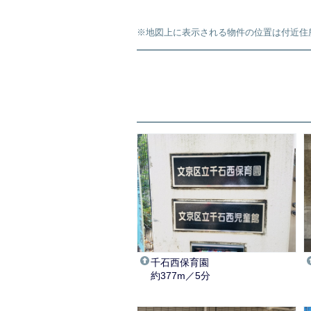
※地図上に表示される物件の位置は付近住
千石西保育園
約377m／5分