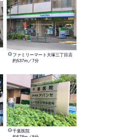
ファミリーマート大塚三丁目店
約537m／7分
千葉医院
約578m／8分