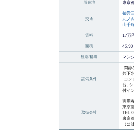
所在地
東京
都営
交通
丸ノ
山手
賃料
17万
面積
45.9
種別/構造
マンシ
閑静
共下
設備条件
コン
台
シ
付イ
実用
東京
取扱会社
TEL:0
東京都知
（公