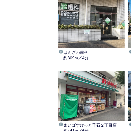
はんざわ歯科
約309m／4分
まいばすけっと千石２丁目店
約441m／6分