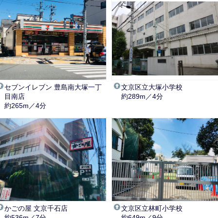
セブンイレブン 豊島南大塚一丁
文京区立大塚小学校
目南店
約289m／4分
約265m／4分
かごの屋 文京千石店
文京区立林町小学校
約536m／7分
約649m／9分