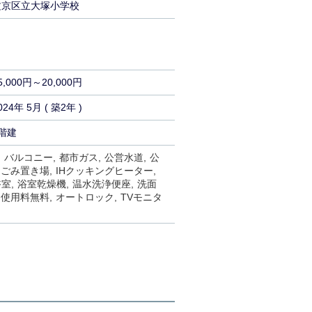
文京区立大塚小学校
5,000円～20,000円
024年 5月 ( 築2年 )
階建
バルコニー
都市ガス
公営水道
公
内ごみ置き場
IHクッキングヒーター
浴室
浴室乾燥機
温水洗浄便座
洗面
ト使用料無料
オートロック
TVモニタ