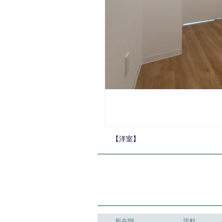
【その他】
所在階
賃料