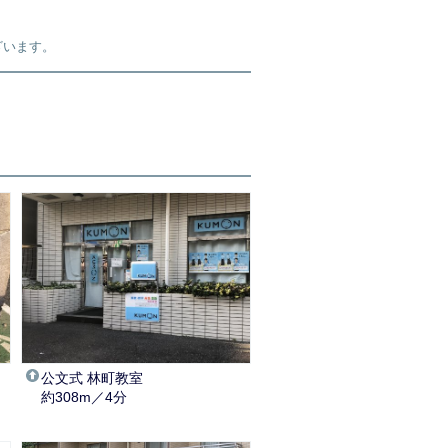
ざいます。
公文式 林町教室
約308m／4分