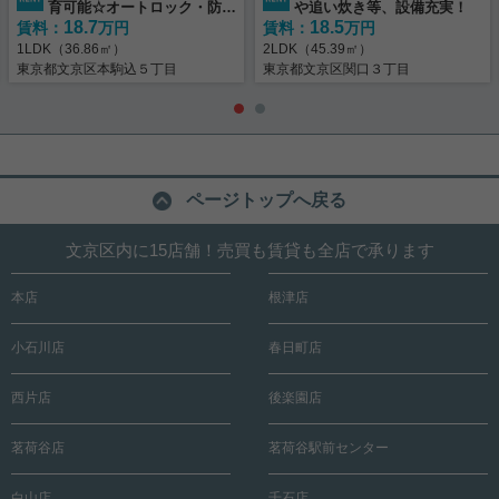
育可能☆オートロック・防犯
や追い炊き等、設備充実！
18.7
18.5
賃料：
カメラ☆★
万円
賃料：
万円
1LDK（36.86㎡）
2LDK（45.39㎡）
東京都文京区本駒込５丁目
東京都文京区関口３丁目
ページトップへ戻る
文京区内に15店舗！売買も賃貸も全店で承ります
本店
根津店
小石川店
春日町店
西片店
後楽園店
茗荷谷店
茗荷谷駅前センター
白山店
千石店