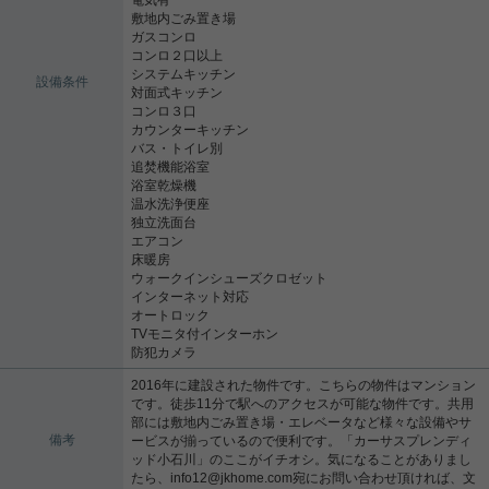
敷地内ごみ置き場
ガスコンロ
コンロ２口以上
システムキッチン
設備条件
対面式キッチン
コンロ３口
カウンターキッチン
バス・トイレ別
追焚機能浴室
浴室乾燥機
温水洗浄便座
独立洗面台
エアコン
床暖房
ウォークインシューズクロゼット
インターネット対応
オートロック
TVモニタ付インターホン
防犯カメラ
2016年に建設された物件です。こちらの物件はマンション
です。徒歩11分で駅へのアクセスが可能な物件です。共用
部には敷地内ごみ置き場・エレベータなど様々な設備やサ
備考
ービスが揃っているので便利です。「カーサスプレンディ
ッド小石川」のここがイチオシ。気になることがありまし
たら、info12@jkhome.com宛にお問い合わせ頂ければ、文