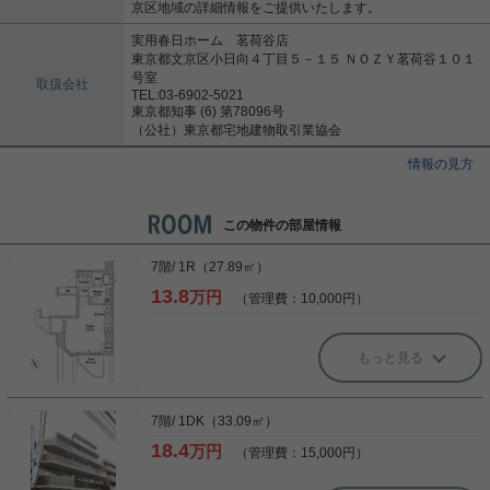
京区地域の詳細情報をご提供いたします。
実用春日ホーム 茗荷谷店
東京都文京区小日向４丁目５－１５ ＮＯＺＹ茗荷谷１０１
号室
取扱会社
TEL:03-6902-5021
東京都知事 (6) 第78096号
（公社）東京都宅地建物取引業協会
情報の見方
この物件の部屋情報
7階/ 1R（27.89㎡）
13.8
万円
（管理費：10,000円）
もっと見る
7階/ 1DK（33.09㎡）
18.4
万円
（管理費：15,000円）