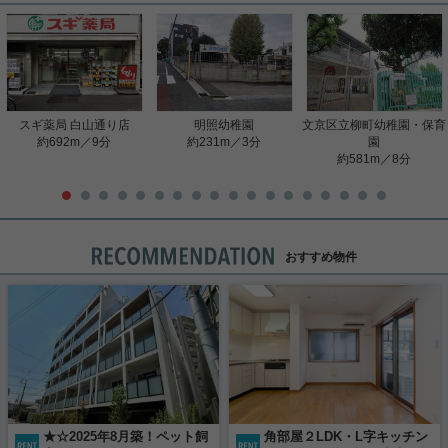
スギ薬局 白山通り店
明照幼稚園
文京区立柳町幼稚園・保育
約692m／9分
約231m／3分
園
約581m／8分
おすすめ物件
★☆2025年8月築！ペット飼
角部屋２LDK・L字キッチン