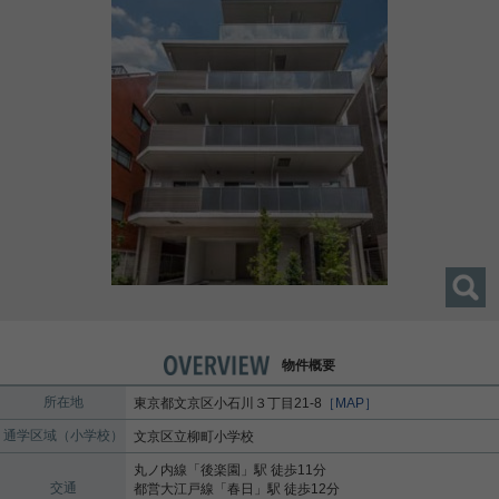
物件概要
所在地
東京都
文京区
小石川
３丁目21-8
［MAP］
通学区域（小学校）
文京区立柳町小学校
丸ノ内線
「
後楽園
」駅 徒歩11分
交通
都営大江戸線
「
春日
」駅 徒歩12分