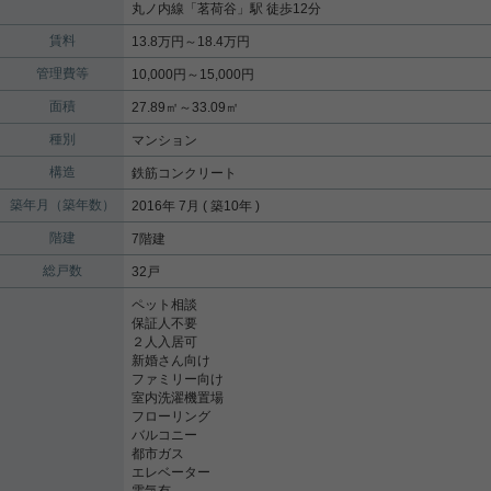
丸ノ内線
「
茗荷谷
」駅 徒歩12分
賃料
13.8万円～18.4万円
管理費等
10,000円～15,000円
面積
27.89㎡～33.09㎡
種別
マンション
構造
鉄筋コンクリート
築年月（築年数）
2016年 7月 ( 築10年 )
階建
7階建
総戸数
32戸
ペット相談
保証人不要
２人入居可
新婚さん向け
ファミリー向け
室内洗濯機置場
フローリング
バルコニー
都市ガス
エレベーター
電気有