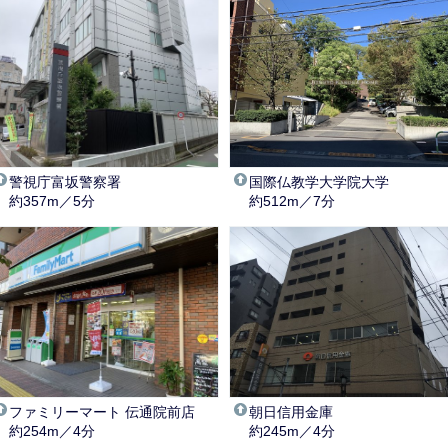
警視庁富坂警察署
国際仏教学大学院大学
約357m／5分
約512m／7分
ファミリーマート 伝通院前店
朝日信用金庫
約254m／4分
約245m／4分