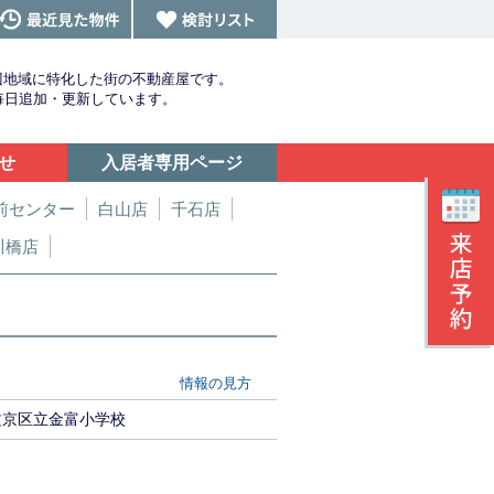
辺地域に特化した街の不動産屋です。
を毎日追加・更新しています。
せ
入居者専用ページ
前センター
白山店
千石店
川橋店
情報の見方
文京区立金富小学校