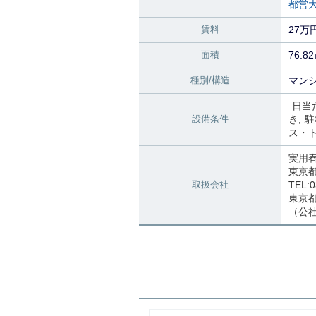
都営
賃料
27万
面積
76.8
種別/構造
マンシ
日当
設備条件
き
駐
ス・
実用
東京
取扱会社
TEL:0
東京都知
（公