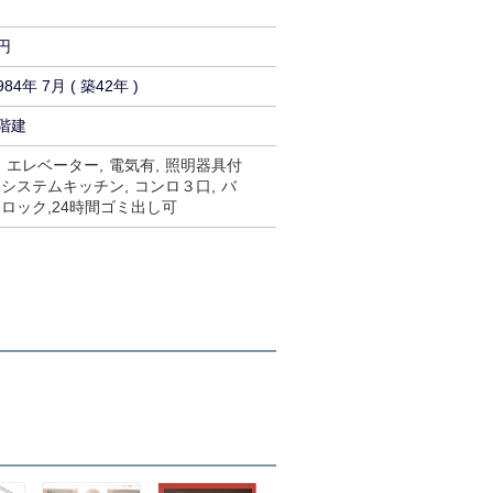
円
984年 7月 ( 築42年 )
階建
エレベーター
電気有
照明器具付
システムキッチン
コンロ３口
バ
トロック
24時間ゴミ出し可