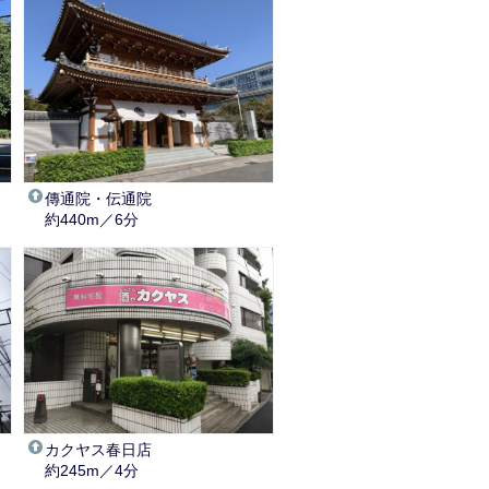
傳通院・伝通院
約440m／6分
カクヤス春日店
約245m／4分