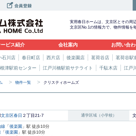
実用春日ホームは、文京区とその周
文京区No.1の情報力で、物件情報
サービス紹介
会社案内
お問い合わ
小石川店
春日町店
西片店
後楽園店
茗荷谷店
茗荷谷駅
根津駅前センター
江戸川橋駅前サテライト
千駄木店
江戸
>
>
ム
物件一覧
クリスティホームズ
都
文京区
春日
２丁目21-7
通学区域（小学校）
内線
「
後楽園
」駅 徒歩10分
線
「
後楽園
」駅 徒歩10分