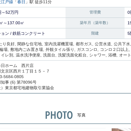
大江戸線
「
春日
」駅 徒歩11分
円～52万円
管理費
0
2㎡～137.00㎡
築年月（築年数）
1
ョン / 鉄筋コンクリート
階建
5
たり良好
閑静な住宅地
室内洗濯機置場
都市ガス
公営水道
公共下水
輪場
敷地内ごみ置き場
外観タイル張り
ガスコンロ
コンロ２口以上
トイレ別
温水洗浄便座
洗面台
洗髪洗面化粧台
シャワー
浴槽
オー
春日ホーム 西片店
都文京区西片１丁目１５－７
3-5684-0805
事 (6) 第78096号
社）東京都宅地建物取引業協会