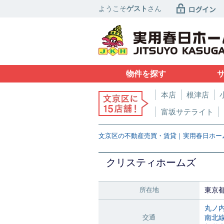
ようこそ
ゲスト
さん
物件を探す
本店
根津店
富坂サテライト
文京区の不動産売買・賃貸｜実用春日ホー
クリスティホームズ
所在地
東京
丸ノ
交通
南北