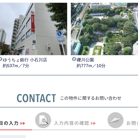
ゆうちょ銀行 小石川店
礫川公園
約537m／7分
約777m／10分