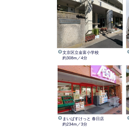
文京区立金富小学校
約308m／4分
まいばすけっと 春日店
約234m／3分