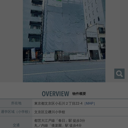
物件概要
所在地
東京都
文京区
小石川
２丁目22-4
［MAP］
通学区域（小学校）
文京区立礫川小学校
都営大江戸線
「
春日
」駅 徒歩3分
交通
丸ノ内線
「
後楽園
」駅 徒歩4分