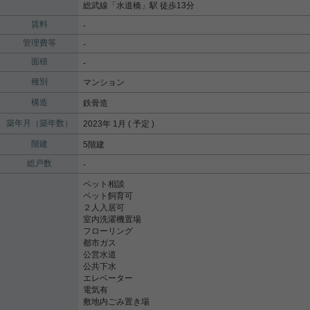
総武線
「
水道橋
」駅 徒歩13分
賃料
-
管理費等
-
面積
-
種別
マンション
構造
鉄骨造
築年月（築年数）
2023年 1月 ( 予定 )
階建
5階建
総戸数
-
ペット相談
ペット飼育可
２人入居可
室内洗濯機置場
フローリング
都市ガス
公営水道
公共下水
エレベーター
電気有
敷地内ごみ置き場