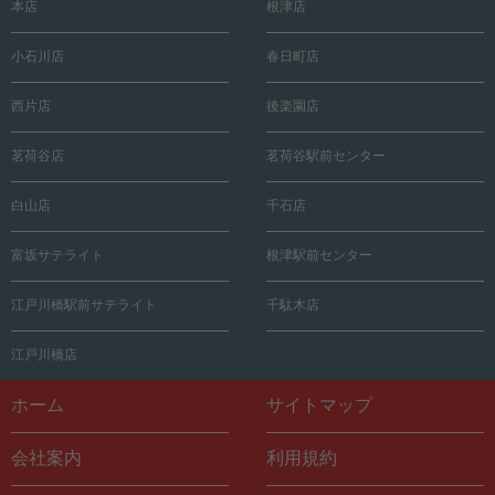
本店
根津店
小石川店
春日町店
西片店
後楽園店
茗荷谷店
茗荷谷駅前センター
白山店
千石店
富坂サテライト
根津駅前センター
江戸川橋駅前サテライト
千駄木店
江戸川橋店
ホーム
サイトマップ
会社案内
利用規約