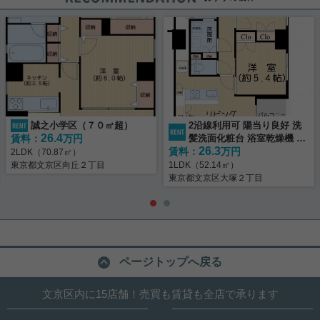
誠之小学区（７０㎡超）
2沿線利用可 陽当り良好 洗
26.4
賃料：
万円
髪洗面化粧台 浴室乾燥機 3
26.3
賃料：
駅以上利用可
万円
2LDK（70.87㎡）
東京都文京区向丘２丁目
1LDK（52.14㎡）
東京都文京区大塚２丁目
ページトップへ戻る
文京区内に15店舗！売買も賃貸も全店で承ります