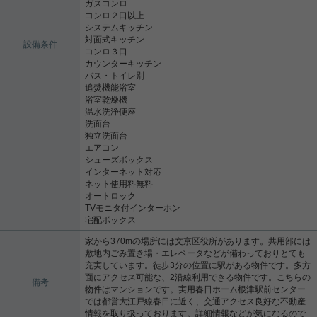
ガスコンロ
コンロ２口以上
システムキッチン
対面式キッチン
設備条件
コンロ３口
カウンターキッチン
バス・トイレ別
追焚機能浴室
浴室乾燥機
温水洗浄便座
洗面台
独立洗面台
エアコン
シューズボックス
インターネット対応
ネット使用料無料
オートロック
TVモニタ付インターホン
宅配ボックス
家から370mの場所には文京区役所があります。共用部には
敷地内ごみ置き場・エレベータなどが備わっておりとても
充実しています。徒歩3分の位置に駅がある物件です。多方
面にアクセス可能な、2沿線利用できる物件です。こちらの
備考
物件はマンションです。実用春日ホーム根津駅前センター
では都営大江戸線春日に近く、交通アクセス良好な不動産
情報を取り扱っております。詳細情報などが気になるので