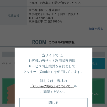
あれば、お気軽にお問い合わせください。
実用春日ホーム株式会社
東京都文京区小石川１丁目9-5 浅見ビル
取扱会社
TEL:03-5684-0801
東京都知事 (6) 第78096号
情報の見方
この物件の部屋情報
過去に掲載したお部屋
当サイトでは、
お客様の当サイト利用状況把握、
*** / ***（***）
詳細を見る
サービス向上検討を目的として、
クッキー（Cookie）を使用しています。
詳しくは、当社の
「Cookieの取扱いについて」
を
ご確認ください。
閉じる