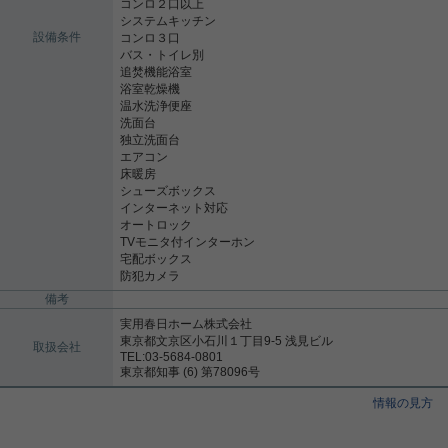
コンロ２口以上
システムキッチン
設備条件
コンロ３口
バス・トイレ別
追焚機能浴室
浴室乾燥機
温水洗浄便座
洗面台
独立洗面台
エアコン
床暖房
シューズボックス
インターネット対応
オートロック
TVモニタ付インターホン
宅配ボックス
防犯カメラ
備考
実用春日ホーム株式会社
東京都文京区小石川１丁目9-5 浅見ビル
取扱会社
TEL:03-5684-0801
東京都知事 (6) 第78096号
情報の見方