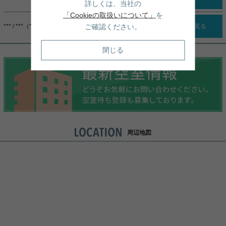
詳しくは、当社の
「Cookieの取扱いについて」
を
ご確認ください。
*** / ***（***）
詳細を見る
閉じる
周辺地図