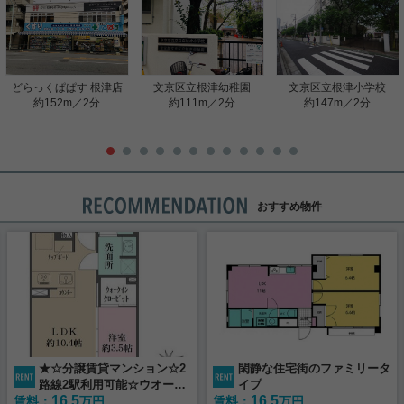
どらっくぱぱす 根津店
文京区立根津幼稚園
文京区立根津小学校
約152m／2分
約111m／2分
約147m／2分
おすすめ物件
★☆分譲賃貸マンション☆2
閑静な住宅街のファミリータ
路線2駅利用可能☆ウオーク
イプ
16.5
16.5
賃料：
インクローゼットあり☆★
万円
賃料：
万円