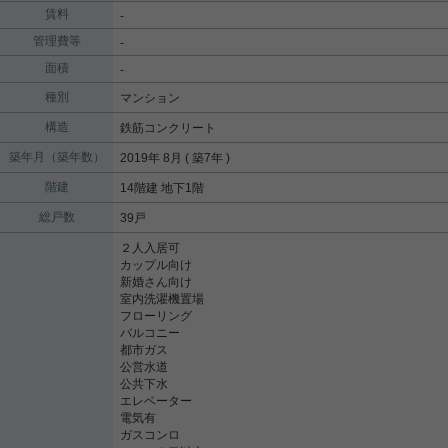
賃料
-
管理費等
-
面積
-
種別
マンション
構造
鉄筋コンクリート
築年月（築年数）
2019年 8月 ( 築7年 )
階建
14階建 地下1階
総戸数
39戸
２人入居可
カップル向け
新婚さん向け
室内洗濯機置場
フローリング
バルコニー
都市ガス
公営水道
公共下水
エレベーター
電気有
ガスコンロ