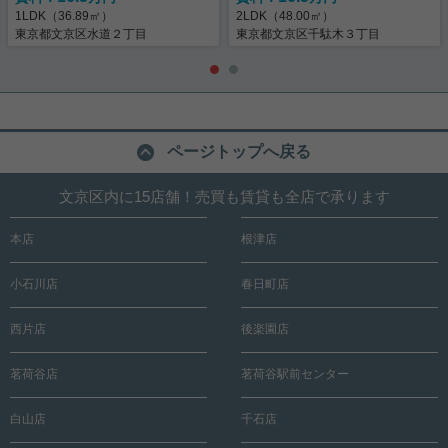
1LDK（36.89㎡）
2LDK（48.00㎡）
東京都文京区水道２丁目
東京都文京区千駄木３丁目
ページトップへ戻る
文京区内に15店舗！売買も賃貸も全店で承ります
本店
根津店
小石川店
春日町店
西片店
後楽園店
茗荷谷店
茗荷谷駅前センター
白山店
千石店