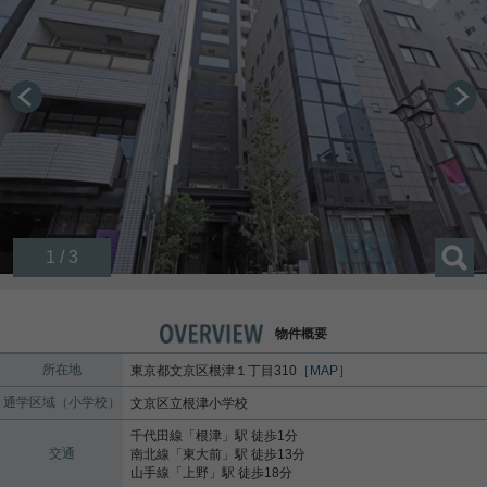
1 / 3
物件概要
所在地
東京都
文京区
根津
１丁目310
［MAP］
通学区域（小学校）
文京区立根津小学校
千代田線
「
根津
」駅 徒歩1分
交通
南北線
「
東大前
」駅 徒歩13分
山手線
「
上野
」駅 徒歩18分