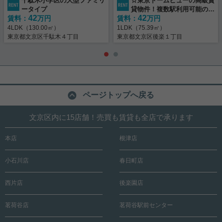
千駄木小学区の大型ファミリ
☆東京ドームビューの高級賃
ータイプ
貸物件！複数駅利用可能の好
42
42
賃料：
万円
賃料：
立地！☆
万円
4LDK（130.00㎡）
1LDK（75.39㎡）
東京都文京区千駄木４丁目
東京都文京区後楽１丁目
ページトップへ戻る
文京区内に15店舗！売買も賃貸も全店で承ります
本店
根津店
小石川店
春日町店
西片店
後楽園店
茗荷谷店
茗荷谷駅前センター