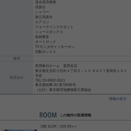
温水洗浄便座
洗面台
シャワー
独立洗面台
エアコン
ウォークインクロゼット
シューズボックス
収納豊富
オートロック
TVモニタ付インターホン
宅配ボックス
備考
実用春日ホーム 茗荷谷店
東京都文京区小日向４丁目５－１５ ＮＯＺＹ茗荷谷１０１
号室
取扱会社
TEL:03-6902-5021
東京都知事 (6) 第78096号
（公社）東京都宅地建物取引業協会
情報の見方
この物件の部屋情報
1階/ 3LDK（105.09㎡）