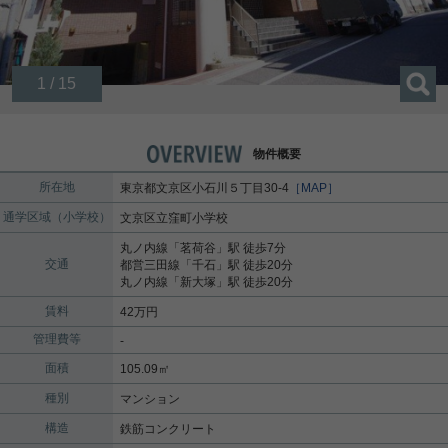
1 / 15
物件概要
所在地
東京都
文京区
小石川
５丁目30-4
［MAP］
通学区域（小学校）
文京区立窪町小学校
丸ノ内線
「
茗荷谷
」駅 徒歩7分
交通
都営三田線
「
千石
」駅 徒歩20分
丸ノ内線
「
新大塚
」駅 徒歩20分
賃料
42万円
管理費等
-
面積
105.09㎡
種別
マンション
構造
鉄筋コンクリート