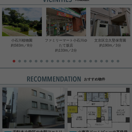
小石川植物園
ファミリーマート小石川ゆ
文京区立久堅保育園
約583m／8分
たて坂店
約190m／3分
約133m／2分
おすすめ物件