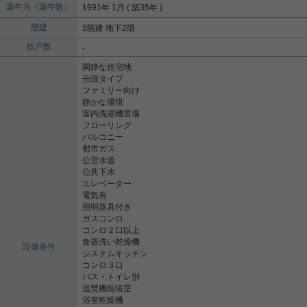
築年月（築年数）
1991年 1月 ( 築35年 )
階建
5階建 地下2階
総戸数
-
閑静な住宅地
分譲タイプ
ファミリー向け
静かな環境
室内洗濯機置場
フローリング
バルコニー
都市ガス
公営水道
公共下水
エレベーター
電気有
照明器具付き
ガスコンロ
コンロ２口以上
食器洗い乾燥機
設備条件
システムキッチン
コンロ３口
バス・トイレ別
追焚機能浴室
浴室乾燥機