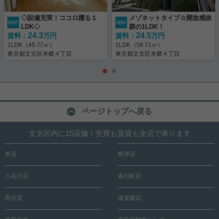
◇設備充実！ココロ躍る１
メゾネットタイプ☆開放感抜
LDK◇
群の1LDK！
24.3
24.5
賃料：
万円
賃料：
万円
1LDK（45.77㎡）
1LDK（58.71㎡）
東京都文京区本郷４丁目
東京都文京区本郷４丁目
ページトップへ戻る
文京区内に15店舗！売買も賃貸も全店で承ります
本店
根津店
小石川店
春日町店
西片店
後楽園店