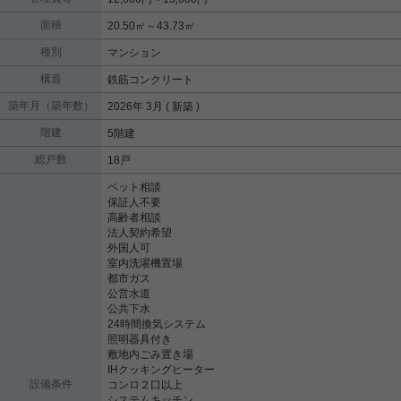
面積
20.50㎡～43.73㎡
種別
マンション
構造
鉄筋コンクリート
築年月（築年数）
2026年 3月 ( 新築 )
階建
5階建
総戸数
18戸
ペット相談
保証人不要
高齢者相談
法人契約希望
外国人可
室内洗濯機置場
都市ガス
公営水道
公共下水
24時間換気システム
照明器具付き
敷地内ごみ置き場
IHクッキングヒーター
設備条件
コンロ２口以上
システムキッチン