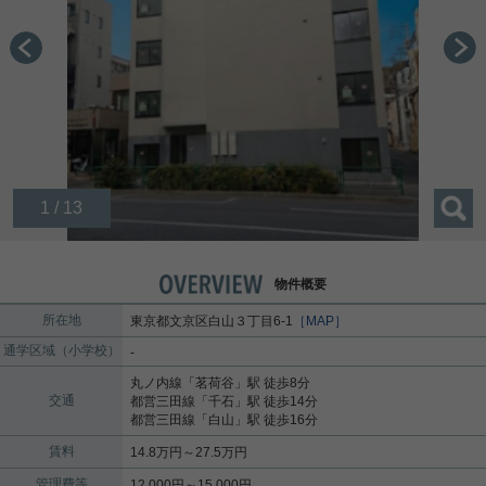
1 / 13
物件概要
所在地
東京都
文京区
白山
３丁目6-1
［MAP］
通学区域（小学校）
-
丸ノ内線
「
茗荷谷
」駅 徒歩8分
交通
都営三田線
「
千石
」駅 徒歩14分
都営三田線
「
白山
」駅 徒歩16分
賃料
14.8万円～27.5万円
管理費等
12,000円～15,000円