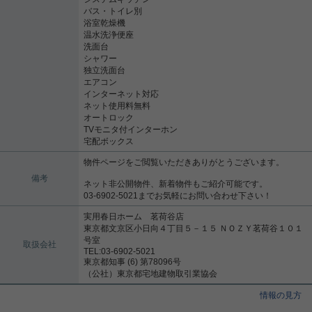
バス・トイレ別
浴室乾燥機
温水洗浄便座
洗面台
シャワー
独立洗面台
エアコン
インターネット対応
ネット使用料無料
オートロック
TVモニタ付インターホン
宅配ボックス
物件ページをご閲覧いただきありがとうございます。
備考
ネット非公開物件、新着物件もご紹介可能です。
03-6902-5021までお気軽にお問い合わせ下さい！
実用春日ホーム 茗荷谷店
東京都文京区小日向４丁目５－１５ ＮＯＺＹ茗荷谷１０１
号室
取扱会社
TEL:03-6902-5021
東京都知事 (6) 第78096号
（公社）東京都宅地建物取引業協会
情報の見方