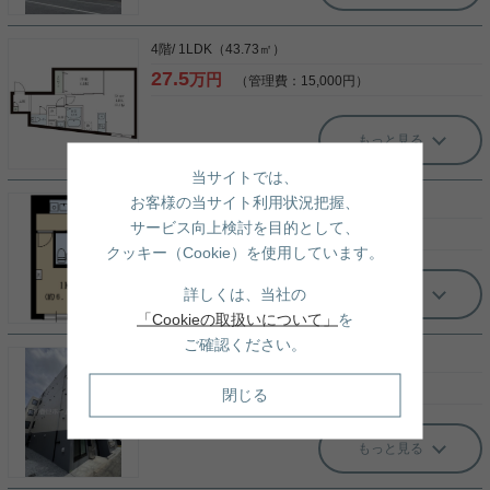
4階/ 1LDK（43.73㎡）
27.5
万円
（管理費：15,000円）
もっと見る
当サイトでは、
お客様の当サイト利用状況把握、
4階/ 1K（20.50㎡）
サービス向上検討を目的として、
14.8
万円
（管理費：12,000円）
クッキー（Cookie）を使用しています。
詳しくは、当社の
もっと見る
「Cookieの取扱いについて」
を
ご確認ください。
5階/ 1LDK（40.67㎡）
26.1
万円
（管理費：15,000円）
閉じる
もっと見る