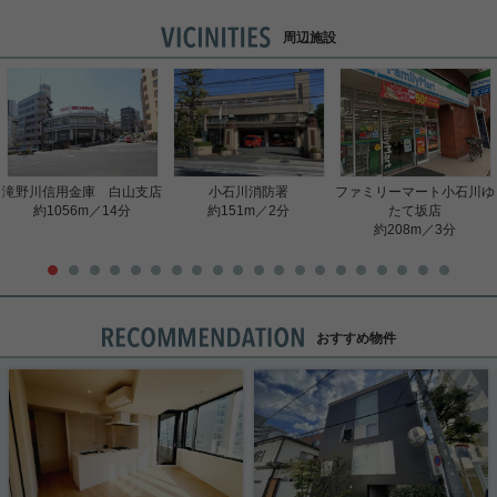
周辺施設
滝野川信用金庫 白山支店
小石川消防署
ファミリーマート小石川ゆ
約1056m／14分
約151m／2分
たて坂店
約208m／3分
おすすめ物件