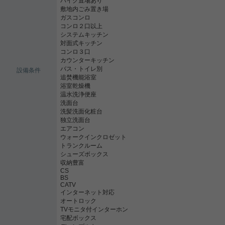
バイク置場あり
敷地内ごみ置き場
ガスコンロ
コンロ２口以上
システムキッチン
対面式キッチン
コンロ３口
カウンターキッチン
バス・トイレ別
設備条件
追焚機能浴室
浴室乾燥機
温水洗浄便座
洗面台
洗髪洗面化粧台
独立洗面台
エアコン
ウォークインクロゼット
トランクルーム
シューズボックス
収納豊富
CS
BS
CATV
インターネット対応
オートロック
TVモニタ付インターホン
宅配ボックス