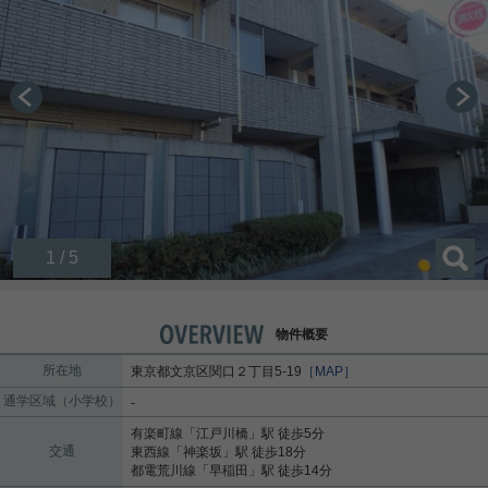
1 / 5
物件概要
所在地
東京都
文京区
関口
２丁目5-19
［MAP］
通学区域（小学校）
-
有楽町線
「
江戸川橋
」駅 徒歩5分
交通
東西線
「
神楽坂
」駅 徒歩18分
都電荒川線
「
早稲田
」駅 徒歩14分