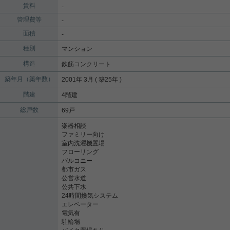
賃料
-
管理費等
-
面積
-
種別
マンション
構造
鉄筋コンクリート
築年月（築年数）
2001年 3月 ( 築25年 )
階建
4階建
総戸数
69戸
楽器相談
ファミリー向け
室内洗濯機置場
フローリング
バルコニー
都市ガス
公営水道
公共下水
24時間換気システム
エレベーター
電気有
駐輪場