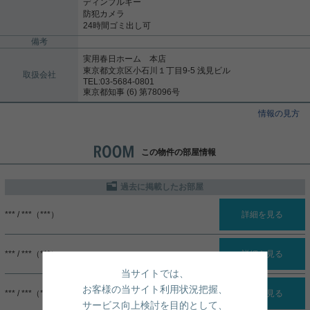
ディンプルキー
防犯カメラ
24時間ゴミ出し可
備考
実用春日ホーム 本店
東京都文京区小石川１丁目9-5 浅見ビル
取扱会社
TEL:03-5684-0801
東京都知事 (6) 第78096号
情報の見方
この物件の部屋情報
過去に掲載したお部屋
*** / ***（***）
詳細を見る
*** / ***（***）
詳細を見る
当サイトでは、
お客様の当サイト利用状況把握、
*** / ***（***）
詳細を見る
サービス向上検討を目的として、