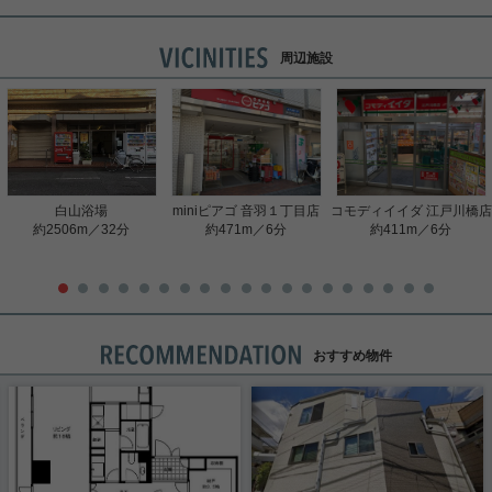
周辺施設
白山浴場
miniピアゴ 音羽１丁目店
コモディイイダ 江戸川橋店
約2506m／32分
約471m／6分
約411m／6分
おすすめ物件