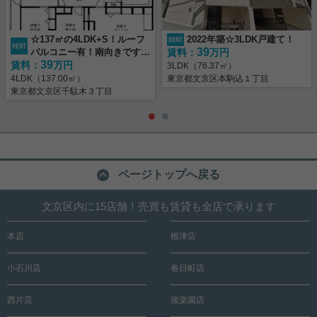
☆137㎡の4LDK+S！ルーフ
2022年築☆3LDK戸建て！
39
バルコニー有！南向きです！
賃料：
万円
39
賃料：
☆
万円
3LDK（76.37㎡）
4LDK（137.00㎡）
東京都文京区本駒込１丁目
東京都文京区千駄木３丁目
ページトップへ戻る
文京区内に15店舗！売買も賃貸も全店で承ります
本店
根津店
小石川店
春日町店
西片店
後楽園店